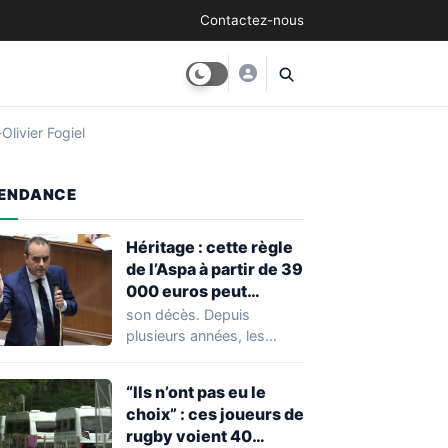
Contactez-nous
livier Fogiel
ENDANCE
Héritage : cette règle
de l’Aspa à partir de 39
000 euros peut
réserver une
son décès. Depuis
mauvaise surprise à
plusieurs années, les
de nombreuses
règles ont toutefois
familles
évolué, notamment
“Ils n’ont pas eu le
concernant le seuil…
choix” : ces joueurs de
rugby voient 40