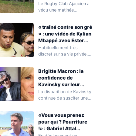
caravanes de gens du
Le Rugby Club Ajaccien a
voyage s’installer
vécu une matinée
dans leur stade, ils les
particulièrement
délogent en moins d’1
mouvementée après la
« traîné contre son gré
découverte d'une…
heure
» : une vidéo de Kylian
Mbappé avec Ester
Expósito en Italie agite
Habituellement très
la toile
discret sur sa vie privée,
Kylian Mbappé se retrouve
malgré lui au…
Brigitte Macron : la
confidence de
Kavinsky sur leur
relation
La disparition de Kavinsky
continue de susciter une
vive émotion dans le
monde de…
«Vous vous prenez
pour qui ? Pourriture
!» : Gabriel Attal
chahuté sur un
En déplacement en