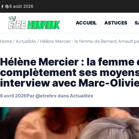
Skip to content
6 août 2026
ACCUEIL
ASTUCES
S
Home
/
Actualités
/
Hélène Mercier : la femme de Bernard Arnault p
Hélène Mercier : la femme
complètement ses moyens
interview avec Marc-Olivie
6 avril 2026
Par
@etrehrx
dans
Actualités