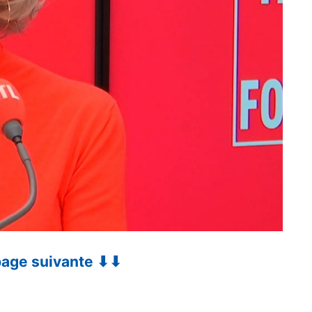
 page suivante ⬇⬇