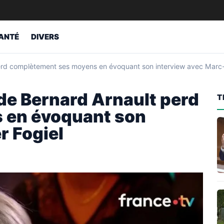
ANTÉ
DIVERS
erd complètement ses moyens en évoquant son interview avec Marc-O
 de Bernard Arnault perd
T
 en évoquant son
r Fogiel