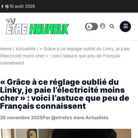
Skip to content
10 août 2026
Home
/
Actualités
/
« Grâce à ce réglage oublié du Linky, je paie
l’électricité moins cher » : voici l’astuce que peu de Français
connaissent
« Grâce à ce réglage oublié du
Linky, je paie l’électricité moins
cher » : voici l’astuce que peu de
Français connaissent
26 novembre 2025
Par
@etrehrx
dans
Actualités