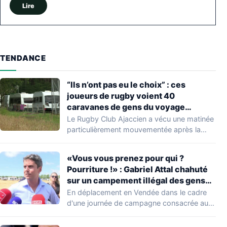
Lire
TENDANCE
“Ils n’ont pas eu le choix” : ces
joueurs de rugby voient 40
caravanes de gens du voyage
s’installer dans leur stade, ils les
Le Rugby Club Ajaccien a vécu une matinée
délogent en moins d’1 heure
particulièrement mouvementée après la
découverte d'une…
«Vous vous prenez pour qui ?
Pourriture !» : Gabriel Attal chahuté
sur un campement illégal des gens
du voyage
En déplacement en Vendée dans le cadre
d'une journée de campagne consacrée aux
occupations…