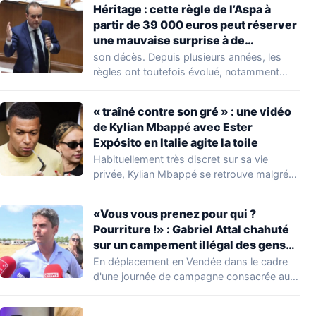
Héritage : cette règle de l’Aspa à
partir de 39 000 euros peut réserver
une mauvaise surprise à de
nombreuses familles
son décès. Depuis plusieurs années, les
règles ont toutefois évolué, notamment
concernant le seuil…
« traîné contre son gré » : une vidéo
de Kylian Mbappé avec Ester
Expósito en Italie agite la toile
Habituellement très discret sur sa vie
privée, Kylian Mbappé se retrouve malgré
lui au…
«Vous vous prenez pour qui ?
Pourriture !» : Gabriel Attal chahuté
sur un campement illégal des gens
du voyage
En déplacement en Vendée dans le cadre
d'une journée de campagne consacrée aux
occupations…