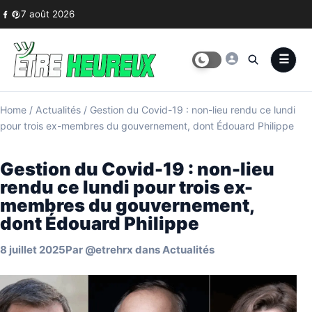
Skip to content
7 août 2026
Home
/
Actualités
/
Gestion du Covid-19 : non-lieu rendu ce lundi
pour trois ex-membres du gouvernement, dont Édouard Philippe
Gestion du Covid-19 : non-lieu
rendu ce lundi pour trois ex-
membres du gouvernement,
dont Édouard Philippe
8 juillet 2025
Par
@etrehrx
dans
Actualités