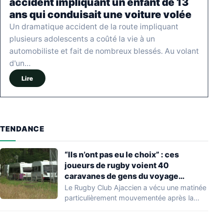
accident impliquant un enfant de 13
ans qui conduisait une voiture volée
Un dramatique accident de la route impliquant
plusieurs adolescents a coûté la vie à un
automobiliste et fait de nombreux blessés. Au volant
d'un…
Lire
TENDANCE
“Ils n’ont pas eu le choix” : ces
joueurs de rugby voient 40
caravanes de gens du voyage
s’installer dans leur stade, ils les
Le Rugby Club Ajaccien a vécu une matinée
délogent en moins d’1 heure
particulièrement mouvementée après la
découverte d'une…