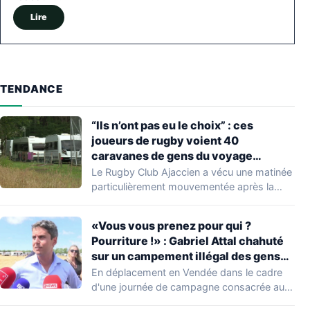
Lire
TENDANCE
“Ils n’ont pas eu le choix” : ces
joueurs de rugby voient 40
caravanes de gens du voyage
s’installer dans leur stade, ils les
Le Rugby Club Ajaccien a vécu une matinée
délogent en moins d’1 heure
particulièrement mouvementée après la
découverte d'une…
«Vous vous prenez pour qui ?
Pourriture !» : Gabriel Attal chahuté
sur un campement illégal des gens
du voyage
En déplacement en Vendée dans le cadre
d'une journée de campagne consacrée aux
occupations…