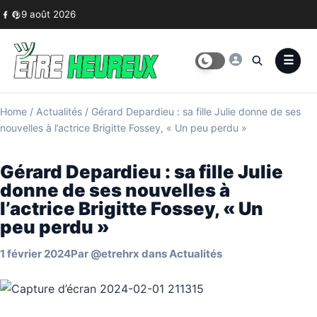
Skip to content
9 août 2026
Home
/
Actualités
/
Gérard Depardieu : sa fille Julie donne de ses
nouvelles à l’actrice Brigitte Fossey, « Un peu perdu »
Gérard Depardieu : sa fille Julie
donne de ses nouvelles à
l’actrice Brigitte Fossey, « Un
peu perdu »
1 février 2024
Par
@etrehrx
dans
Actualités