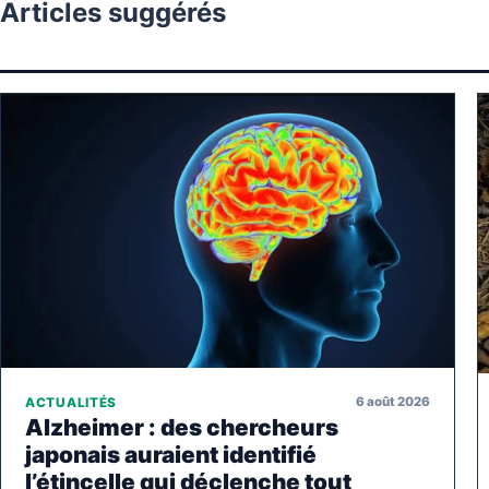
Articles suggérés
6 août 2026
ACTUALITÉS
Alzheimer : des chercheurs
japonais auraient identifié
l’étincelle qui déclenche tout