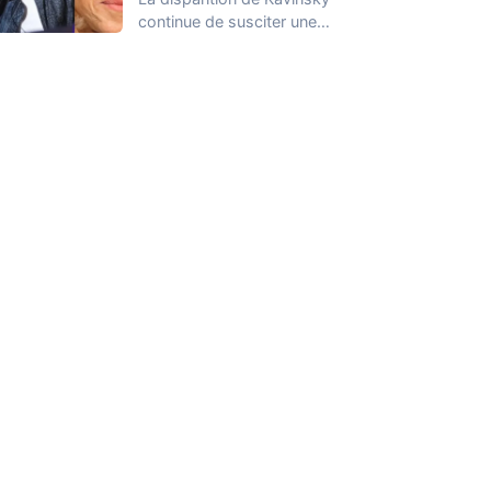
continue de susciter une
vive émotion dans le
monde de…