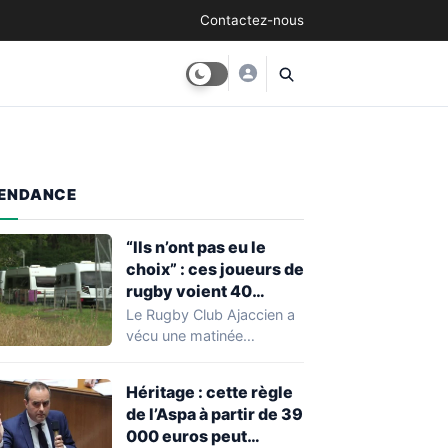
Contactez-nous
ENDANCE
“Ils n’ont pas eu le
choix” : ces joueurs de
rugby voient 40
caravanes de gens du
Le Rugby Club Ajaccien a
voyage s’installer
vécu une matinée
dans leur stade, ils les
particulièrement
délogent en moins d’1
mouvementée après la
Héritage : cette règle
découverte d'une…
heure
de l’Aspa à partir de 39
000 euros peut