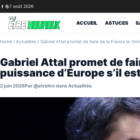
Skip to content
7 août 2026
ACCUEIL
ASTUCES
S
Home
/
Actualités
/
Gabriel Attal promet de faire de la France la 1ère
Gabriel Attal promet de fai
puissance d’Europe s’il est
2 juin 2026
Par
@etrehrx
dans
Actualités