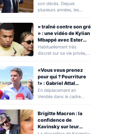
réserver une
son décès. Depuis
mauvaise surprise à
plusieurs années, les
de nombreuses
règles ont toutefois
familles
évolué, notamment
« traîné contre son gré
concernant le seuil…
» : une vidéo de Kylian
Mbappé avec Ester
Expósito en Italie agite
Habituellement très
la toile
discret sur sa vie privée,
Kylian Mbappé se retrouve
malgré lui au…
«Vous vous prenez
pour qui ? Pourriture
!» : Gabriel Attal
chahuté sur un
En déplacement en
campement illégal
Vendée dans le cadre
des gens du voyage
d'une journée de
campagne consacrée aux
Brigitte Macron : la
occupations…
confidence de
Kavinsky sur leur
relation
La disparition de Kavinsky