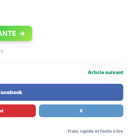
ANTE
→
TÉ
Article suivant
 Facebook
st
X
Frais, rapide et facile à lire