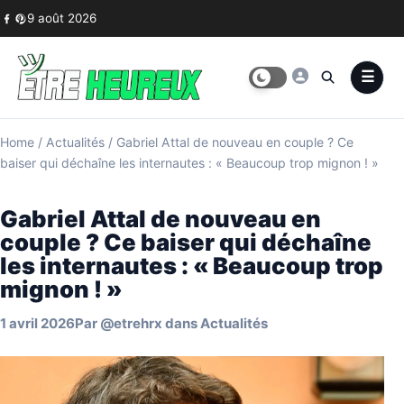
Skip to content
9 août 2026
Home
/
Actualités
/
Gabriel Attal de nouveau en couple ? Ce
baiser qui déchaîne les internautes : « Beaucoup trop mignon ! »
Gabriel Attal de nouveau en
couple ? Ce baiser qui déchaîne
les internautes : « Beaucoup trop
mignon ! »
1 avril 2026
Par
@etrehrx
dans
Actualités