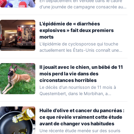
En déplacement en Vendée dans le cadre
d'une journée de campagne consacrée aux
occupations…
L’épidémie de « diarrhées
explosives » fait deux premiers
morts
L'épidémie de cyclosporose qui touche
actuellement les États-Unis connaît une
aggravation. Les autorités sanitaires…
Il jouait avec le chien, un bébé de 11
mois perd la vie dans des
circonstances horribles
Le décès d'un nourrisson de 11 mois à
Questembert, dans le Morbihan, a
profondément…
Huile d’olive et cancer du pancréas :
ce que révèle vraiment cette étude
avant de changer vos habitudes
Une récente étude menée sur des souris