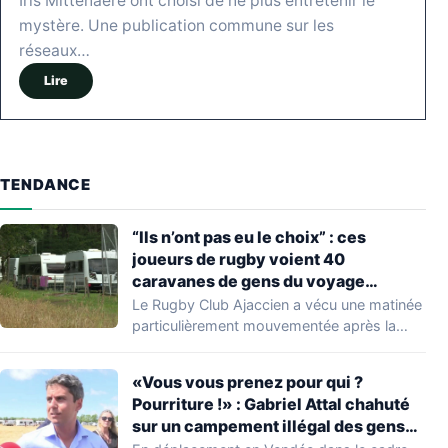
Iris Mittenaere ont choisi de ne plus entretenir le
mystère. Une publication commune sur les
réseaux…
Lire
TENDANCE
“Ils n’ont pas eu le choix” : ces
joueurs de rugby voient 40
caravanes de gens du voyage
s’installer dans leur stade, ils les
Le Rugby Club Ajaccien a vécu une matinée
délogent en moins d’1 heure
particulièrement mouvementée après la
découverte d'une…
«Vous vous prenez pour qui ?
Pourriture !» : Gabriel Attal chahuté
sur un campement illégal des gens
du voyage