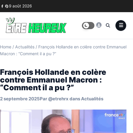
Skip to content
9 août 2026
Home
/
Actualités
/
François Hollande en colère contre Emmanuel
Macron : “Comment il a pu ?”
François Hollande en colère
contre Emmanuel Macron :
“Comment il a pu ?”
2 septembre 2025
Par
@etrehrx
dans
Actualités