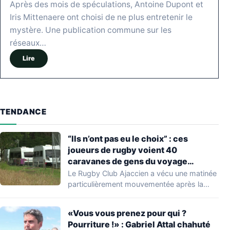
Après des mois de spéculations, Antoine Dupont et
Iris Mittenaere ont choisi de ne plus entretenir le
mystère. Une publication commune sur les
réseaux…
Lire
TENDANCE
“Ils n’ont pas eu le choix” : ces
joueurs de rugby voient 40
caravanes de gens du voyage
s’installer dans leur stade, ils les
Le Rugby Club Ajaccien a vécu une matinée
délogent en moins d’1 heure
particulièrement mouvementée après la
découverte d'une…
«Vous vous prenez pour qui ?
Pourriture !» : Gabriel Attal chahuté