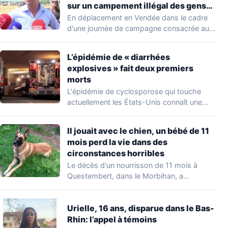
sur un campement illégal des gens
du voyage
En déplacement en Vendée dans le cadre
d'une journée de campagne consacrée aux
occupations…
L’épidémie de « diarrhées
explosives » fait deux premiers
morts
L'épidémie de cyclosporose qui touche
actuellement les États-Unis connaît une
aggravation. Les autorités sanitaires…
Il jouait avec le chien, un bébé de 11
mois perd la vie dans des
circonstances horribles
Le décès d'un nourrisson de 11 mois à
Questembert, dans le Morbihan, a
profondément…
Urielle, 16 ans, disparue dans le Bas-
Rhin: l’appel à témoins