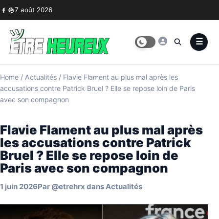
Skip to content
7 août 2026
Home
/
Actualités
/
Flavie Flament au plus mal après les
accusations contre Patrick Bruel ? Elle se repose loin de Paris
avec son compagnon
Flavie Flament au plus mal après
les accusations contre Patrick
Bruel ? Elle se repose loin de
Paris avec son compagnon
1 juin 2026
Par
@etrehrx
dans
Actualités