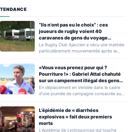
TENDANCE
“Ils n’ont pas eu le choix” : ces
joueurs de rugby voient 40
caravanes de gens du voyage
s’installer dans leur stade, ils les
Le Rugby Club Ajaccien a vécu une matinée
délogent en moins d’1 heure
particulièrement mouvementée après la
découverte d'une…
«Vous vous prenez pour qui ?
Pourriture !» : Gabriel Attal chahuté
sur un campement illégal des gens
du voyage
En déplacement en Vendée dans le cadre
d'une journée de campagne consacrée aux
occupations…
L’épidémie de « diarrhées
explosives » fait deux premiers
morts
L'épidémie de cyclosporose qui touche