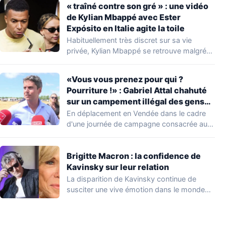
« traîné contre son gré » : une vidéo
de Kylian Mbappé avec Ester
Expósito en Italie agite la toile
Habituellement très discret sur sa vie
privée, Kylian Mbappé se retrouve malgré
lui au…
«Vous vous prenez pour qui ?
Pourriture !» : Gabriel Attal chahuté
sur un campement illégal des gens
du voyage
En déplacement en Vendée dans le cadre
d'une journée de campagne consacrée aux
occupations…
Brigitte Macron : la confidence de
Kavinsky sur leur relation
La disparition de Kavinsky continue de
susciter une vive émotion dans le monde
de…