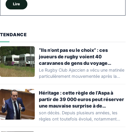
Lire
TENDANCE
“Ils n’ont pas eu le choix” : ces
joueurs de rugby voient 40
caravanes de gens du voyage
s’installer dans leur stade, ils les
Le Rugby Club Ajaccien a vécu une matinée
délogent en moins d’1 heure
particulièrement mouvementée après la
découverte d'une…
Héritage : cette règle de l’Aspa à
partir de 39 000 euros peut réserver
une mauvaise surprise à de
nombreuses familles
son décès. Depuis plusieurs années, les
règles ont toutefois évolué, notamment
concernant le seuil…