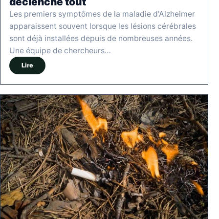
déclenche tout
Les premiers symptômes de la maladie d'Alzheimer
apparaissent souvent lorsque les lésions cérébrales
sont déjà installées depuis de nombreuses années.
Une équipe de chercheurs…
Lire