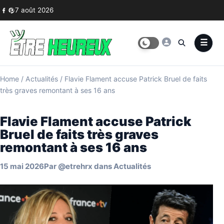
Skip to content
7 août 2026
Home
/
Actualités
/
Flavie Flament accuse Patrick Bruel de faits
très graves remontant à ses 16 ans
Flavie Flament accuse Patrick
Bruel de faits très graves
remontant à ses 16 ans
15 mai 2026
Par
@etrehrx
dans
Actualités