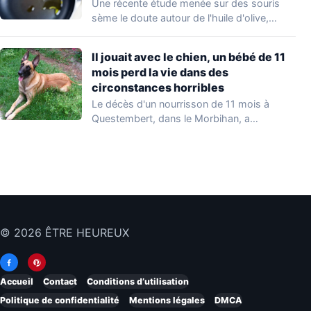
Une récente étude menée sur des souris
sème le doute autour de l'huile d'olive,…
Il jouait avec le chien, un bébé de 11
mois perd la vie dans des
circonstances horribles
Le décès d'un nourrisson de 11 mois à
Questembert, dans le Morbihan, a
profondément…
© 2026 ÊTRE HEUREUX
Accueil
Contact
Conditions d’utilisation
Politique de confidentialité
Mentions légales
DMCA