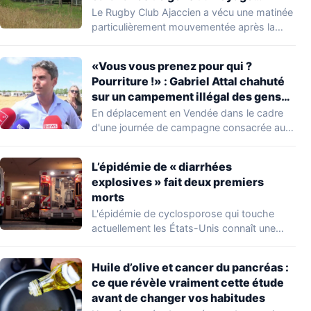
s’installer dans leur stade, ils les
Le Rugby Club Ajaccien a vécu une matinée
délogent en moins d’1 heure
particulièrement mouvementée après la
découverte d'une…
«Vous vous prenez pour qui ?
Pourriture !» : Gabriel Attal chahuté
sur un campement illégal des gens
du voyage
En déplacement en Vendée dans le cadre
d'une journée de campagne consacrée aux
occupations…
L’épidémie de « diarrhées
explosives » fait deux premiers
morts
L'épidémie de cyclosporose qui touche
actuellement les États-Unis connaît une
aggravation. Les autorités sanitaires…
Huile d’olive et cancer du pancréas :
ce que révèle vraiment cette étude
avant de changer vos habitudes