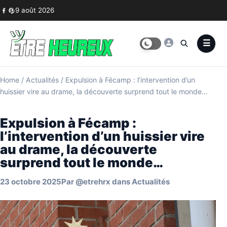
Skip to content
9 août 2026
Home
/
Actualités
/
Expulsion à Fécamp : l’intervention d’un
huissier vire au drame, la découverte surprend tout le monde…
Expulsion à Fécamp :
l’intervention d’un huissier vire
au drame, la découverte
surprend tout le monde…
23 octobre 2025
Par
@etrehrx
dans
Actualités