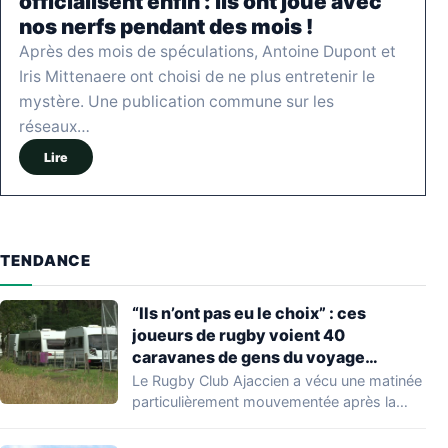
officialisent enfin : ils ont joué avec
nos nerfs pendant des mois !
Après des mois de spéculations, Antoine Dupont et
Iris Mittenaere ont choisi de ne plus entretenir le
mystère. Une publication commune sur les
réseaux…
Lire
TENDANCE
“Ils n’ont pas eu le choix” : ces
joueurs de rugby voient 40
caravanes de gens du voyage
s’installer dans leur stade, ils les
Le Rugby Club Ajaccien a vécu une matinée
délogent en moins d’1 heure
particulièrement mouvementée après la
découverte d'une…