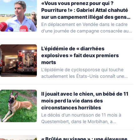
«Vous vous prenez pour qui ?
Pourriture !» : Gabriel Attal chahuté
sur un campement illégal des gens
du voyage
En déplacement en Vendée dans le cadre
d'une journée de campagne consacrée aux
occupations…
L’épidémie de « diarrhées
explosives » fait deux premiers
morts
L'épidémie de cyclosporose qui touche
actuellement les États-Unis connaît une
aggravation. Les autorités sanitaires…
Il jouait avec le chien, un bébé de 11
mois perd la vie dans des
circonstances horribles
Le décès d'un nourrisson de 11 mois à
Questembert, dans le Morbihan, a
profondément…
« Brûlée au visage » : une éleveuse