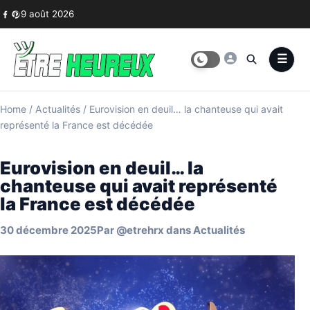
Skip to content
9 août 2026
Home
/
Actualités
/
Eurovision en deuil… la chanteuse qui avait
représenté la France est décédée
Eurovision en deuil… la
chanteuse qui avait représenté
la France est décédée
30 décembre 2025
Par
@etrehrx
dans
Actualités