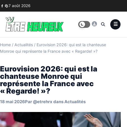
Skip to content
7 août 2026
Home
/
Actualités
/
Eurovision 2026: qui est la chanteuse
Monroe qui représente la France avec « Regarde! »?
Eurovision 2026: qui est la
chanteuse Monroe qui
représente la France avec
« Regarde! »?
18 mai 2026
Par
@etrehrx
dans
Actualités