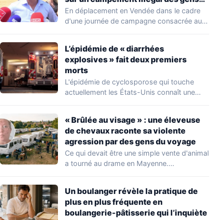
du voyage
En déplacement en Vendée dans le cadre
d'une journée de campagne consacrée aux
occupations…
L’épidémie de « diarrhées
explosives » fait deux premiers
morts
L'épidémie de cyclosporose qui touche
actuellement les États-Unis connaît une
aggravation. Les autorités sanitaires…
« Brûlée au visage » : une éleveuse
de chevaux raconte sa violente
agression par des gens du voyage
Ce qui devait être une simple vente d'animal
a tourné au drame en Mayenne.…
Un boulanger révèle la pratique de
plus en plus fréquente en
boulangerie-pâtisserie qui l’inquiète