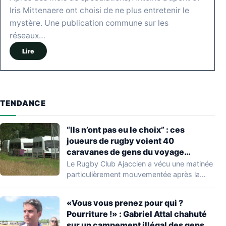
Iris Mittenaere ont choisi de ne plus entretenir le
mystère. Une publication commune sur les
réseaux…
Lire
TENDANCE
“Ils n’ont pas eu le choix” : ces
joueurs de rugby voient 40
caravanes de gens du voyage
s’installer dans leur stade, ils les
Le Rugby Club Ajaccien a vécu une matinée
délogent en moins d’1 heure
particulièrement mouvementée après la
découverte d'une…
«Vous vous prenez pour qui ?
Pourriture !» : Gabriel Attal chahuté
sur un campement illégal des gens