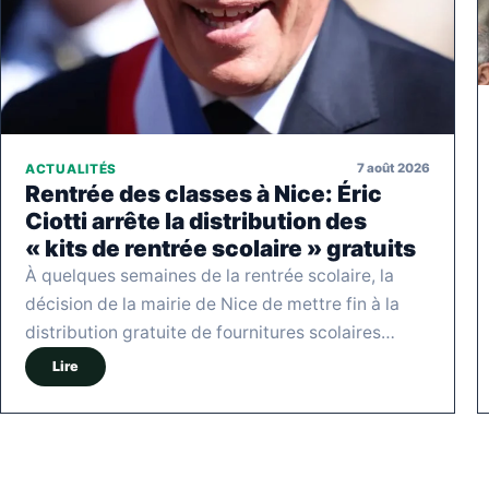
7 août 2026
ACTUALITÉS
Rentrée des classes à Nice: Éric
Ciotti arrête la distribution des
« kits de rentrée scolaire » gratuits
À quelques semaines de la rentrée scolaire, la
décision de la mairie de Nice de mettre fin à la
distribution gratuite de fournitures scolaires…
Lire