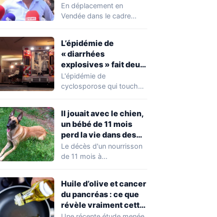
chahuté sur un
En déplacement en
campement illégal
Vendée dans le cadre
des gens du voyage
d'une journée de
campagne consacrée aux
L’épidémie de
occupations…
« diarrhées
explosives » fait deux
premiers morts
L'épidémie de
cyclosporose qui touche
actuellement les États-
Unis connaît une
Il jouait avec le chien,
aggravation. Les autorités
un bébé de 11 mois
sanitaires…
perd la vie dans des
circonstances
Le décès d'un nourrisson
horribles
de 11 mois à
Questembert, dans le
Morbihan, a
Huile d’olive et cancer
profondément…
du pancréas : ce que
révèle vraiment cette
étude avant de
Une récente étude menée