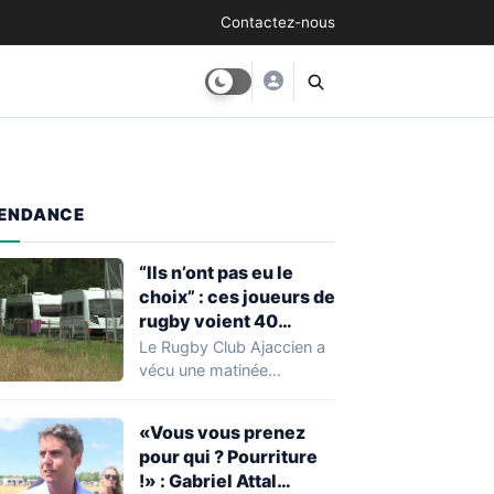
Contactez-nous
ENDANCE
“Ils n’ont pas eu le
choix” : ces joueurs de
rugby voient 40
caravanes de gens du
Le Rugby Club Ajaccien a
voyage s’installer
vécu une matinée
dans leur stade, ils les
particulièrement
délogent en moins d’1
mouvementée après la
«Vous vous prenez
découverte d'une…
heure
pour qui ? Pourriture
!» : Gabriel Attal