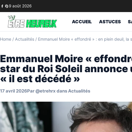
Skip to content
9 août 2026
ACCUEIL
ASTUCES
S
Home
/
Actualités
/
Emmanuel Moire « effondré » : en plein deuil, la 
Emmanuel Moire « effondré »
star du Roi Soleil annonce
« il est décédé »
17 avril 2026
Par
@etrehrx
dans
Actualités