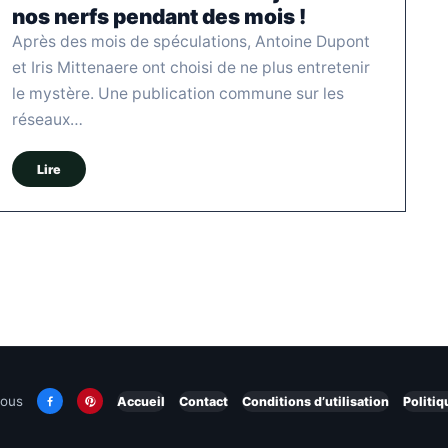
nos nerfs pendant des mois !
Après des mois de spéculations, Antoine Dupont
et Iris Mittenaere ont choisi de ne plus entretenir
le mystère. Une publication commune sur les
réseaux…
Lire
nous
Accueil
Contact
Conditions d’utilisation
Politiq