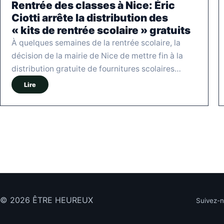
Rentrée des classes à Nice: Éric
Ciotti arrête la distribution des
« kits de rentrée scolaire » gratuits
À quelques semaines de la rentrée scolaire, la
décision de la mairie de Nice de mettre fin à la
distribution gratuite de fournitures scolaires…
Lire
© 2026 ÊTRE HEUREUX
Suivez-