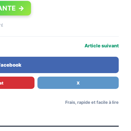
ANTE
→
TÉ
Article suivant
 Facebook
st
X
Frais, rapide et facile à lire