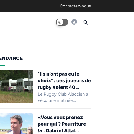
Contactez-nous
ENDANCE
“Ils n’ont pas eu le
choix” : ces joueurs de
rugby voient 40
caravanes de gens du
Le Rugby Club Ajaccien a
voyage s’installer
vécu une matinée
dans leur stade, ils les
particulièrement
délogent en moins d’1
mouvementée après la
«Vous vous prenez
découverte d'une…
heure
pour qui ? Pourriture
!» : Gabriel Attal