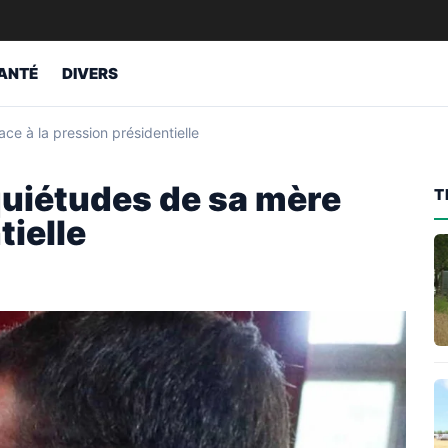
ANTÉ
DIVERS
e à la pression présidentielle
quiétudes de sa mère
T
tielle