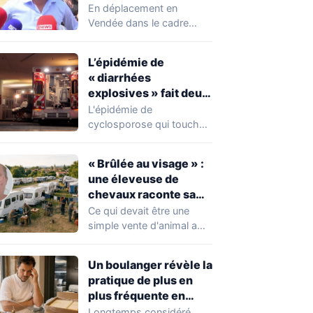
chahuté sur un
En déplacement en
campement illégal
Vendée dans le cadre
des gens du voyage
d'une journée de
campagne consacrée aux
L’épidémie de
occupations…
« diarrhées
explosives » fait deux
premiers morts
L'épidémie de
cyclosporose qui touche
actuellement les États-
Unis connaît une
« Brûlée au visage » :
aggravation. Les autorités
une éleveuse de
sanitaires…
chevaux raconte sa
violente agression par
Ce qui devait être une
des gens du voyage
simple vente d'animal a
tourné au drame en
Mayenne.…
Un boulanger révèle la
pratique de plus en
plus fréquente en
boulangerie-
Longtemps considéré