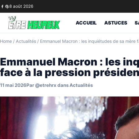
Skip to content
8 août 2026
ACCUEIL
ASTUCES
S
Home
/
Actualités
/
Emmanuel Macron : les inquiétudes de sa mère fac
Emmanuel Macron : les in
face à la pression présiden
11 mai 2026
Par
@etrehrx
dans
Actualités