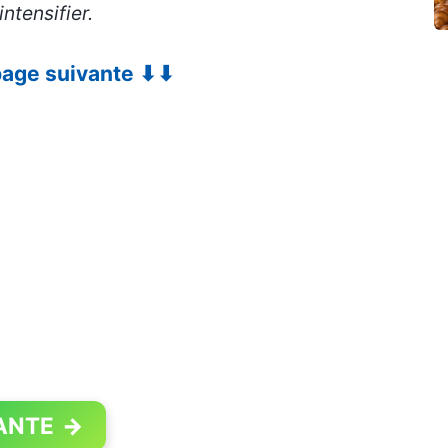
ntensifier
.
 page suivante ⬇⬇
ANTE
→