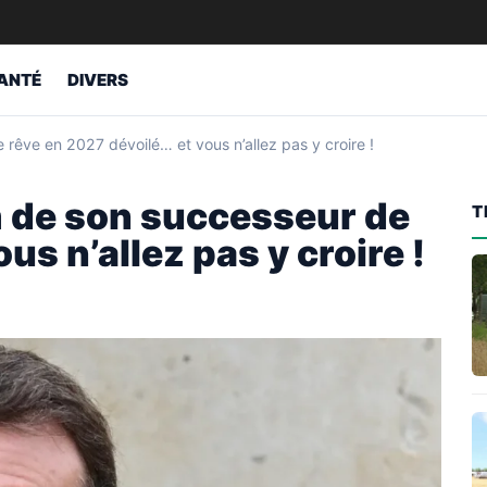
ANTÉ
DIVERS
êve en 2027 dévoilé… et vous n’allez pas y croire !
 de son successeur de
T
us n’allez pas y croire !