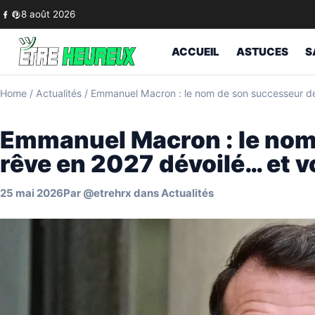
Skip to content
8 août 2026
ACCUEIL
ASTUCES
S
Home
/
Actualités
/
Emmanuel Macron : le nom de son successeur de r
Emmanuel Macron : le nom
rêve en 2027 dévoilé… et vo
25 mai 2026
Par
@etrehrx
dans
Actualités