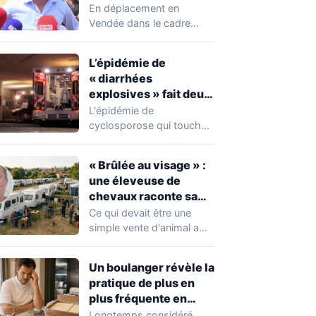
chahuté sur un
En déplacement en
campement illégal
Vendée dans le cadre
des gens du voyage
d'une journée de
campagne consacrée aux
L’épidémie de
occupations…
« diarrhées
explosives » fait deux
premiers morts
L'épidémie de
cyclosporose qui touche
actuellement les États-
Unis connaît une
« Brûlée au visage » :
aggravation. Les autorités
une éleveuse de
sanitaires…
chevaux raconte sa
violente agression par
Ce qui devait être une
des gens du voyage
simple vente d'animal a
tourné au drame en
Mayenne.…
Un boulanger révèle la
pratique de plus en
plus fréquente en
boulangerie-
Longtemps considéré