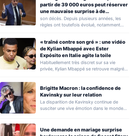
partir de 39 000 euros peut réserver
une mauvaise surprise à de
nombreuses familles
son décès. Depuis plusieurs années, les
règles ont toutefois évolué, notamment
concernant le seuil…
« traîné contre son gré » : une vidéo
de Kylian Mbappé avec Ester
Expósito en Italie agite la toile
Habituellement très discret sur sa vie
privée, Kylian Mbappé se retrouve malgré
lui au…
Brigitte Macron : la confidence de
Kavinsky sur leur relation
La disparition de Kavinsky continue de
susciter une vive émotion dans le monde
de…
Une demande en mariage surprise