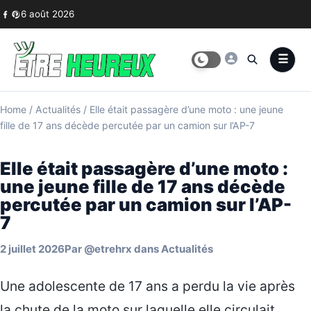
Skip to content
6 août 2026
Home
/
Actualités
/
Elle était passagère d’une moto : une jeune
fille de 17 ans décède percutée par un camion sur l’AP-7
Elle était passagère d’une moto :
une jeune fille de 17 ans décède
percutée par un camion sur l’AP-
7
2 juillet 2026
Par
@etrehrx
dans
Actualités
Une adolescente de 17 ans a perdu la vie après
la chute de la moto sur laquelle elle circulait.