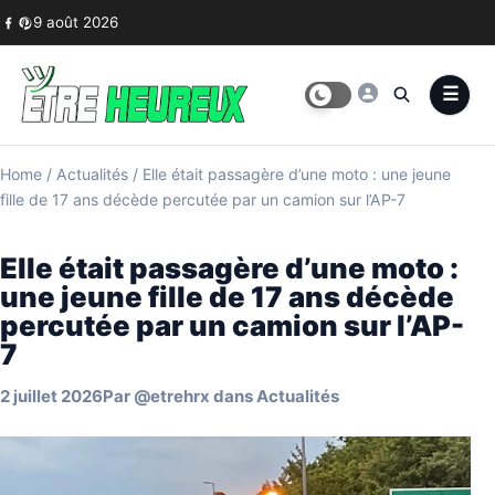
Skip to content
9 août 2026
Home
/
Actualités
/
Elle était passagère d’une moto : une jeune
fille de 17 ans décède percutée par un camion sur l’AP-7
Elle était passagère d’une moto :
une jeune fille de 17 ans décède
percutée par un camion sur l’AP-
7
2 juillet 2026
Par
@etrehrx
dans
Actualités