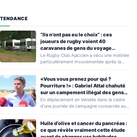
TENDANCE
“Ils n’ont pas eu le choix” : ces
joueurs de rugby voient 40
caravanes de gens du voyage
s’installer dans leur stade, ils les
Le Rugby Club Ajaccien a vécu une matinée
délogent en moins d’1 heure
particulièrement mouvementée après la
découverte d'une…
«Vous vous prenez pour qui ?
Pourriture !» : Gabriel Attal chahuté
sur un campement illégal des gens
du voyage
En déplacement en Vendée dans le cadre
d'une journée de campagne consacrée aux
occupations…
Huile d’olive et cancer du pancréas :
ce que révèle vraiment cette étude
avant de changer vos habitudes