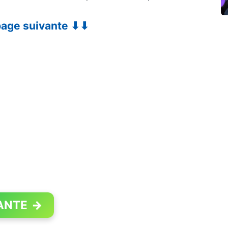
 page suivante ⬇⬇
ANTE
→