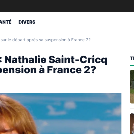
ANTÉ
DIVERS
cq sur le départ après sa suspension à France 2?
 : Nathalie Saint-Cricq
T
pension à France 2?