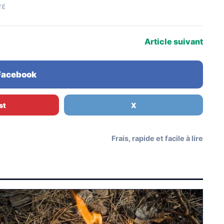
TÉ
Article suivant
 Facebook
st
X
Frais, rapide et facile à lire