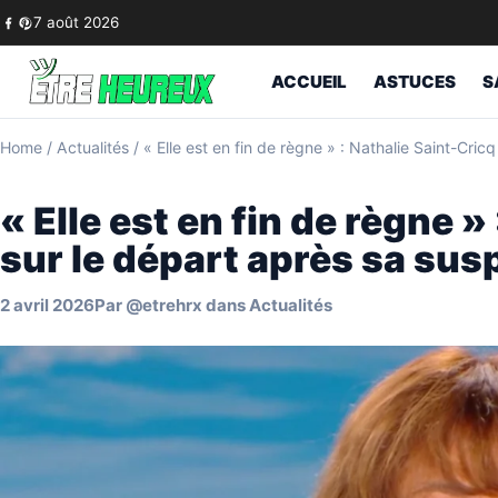
Skip to content
7 août 2026
ACCUEIL
ASTUCES
S
Home
/
Actualités
/
« Elle est en fin de règne » : Nathalie Saint-Cri
« Elle est en fin de règne »
sur le départ après sa sus
2 avril 2026
Par
@etrehrx
dans
Actualités