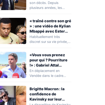
réserver une
son décès. Depuis
mauvaise surprise à
plusieurs années, les
de nombreuses
règles ont toutefois
familles
évolué, notamment
« traîné contre son gré
concernant le seuil…
» : une vidéo de Kylian
Mbappé avec Ester
Expósito en Italie agite
Habituellement très
la toile
discret sur sa vie privée,
Kylian Mbappé se retrouve
malgré lui au…
«Vous vous prenez
pour qui ? Pourriture
!» : Gabriel Attal
chahuté sur un
En déplacement en
campement illégal
Vendée dans le cadre
des gens du voyage
d'une journée de
campagne consacrée aux
Brigitte Macron : la
occupations…
confidence de
Kavinsky sur leur
relation
La disparition de Kavinsky