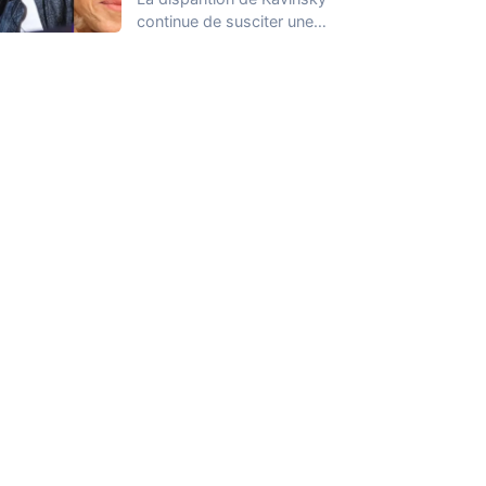
continue de susciter une
vive émotion dans le
monde de…