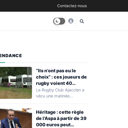
Contactez-nous
ENDANCE
“Ils n’ont pas eu le
choix” : ces joueurs de
rugby voient 40
caravanes de gens du
Le Rugby Club Ajaccien a
voyage s’installer
vécu une matinée
dans leur stade, ils les
particulièrement
délogent en moins d’1
mouvementée après la
Héritage : cette règle
découverte d'une…
heure
de l’Aspa à partir de 39
000 euros peut