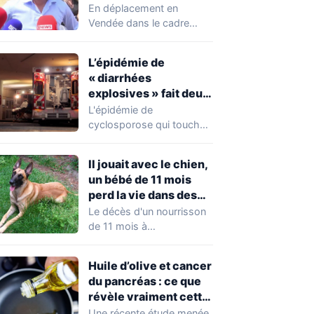
chahuté sur un
En déplacement en
campement illégal
Vendée dans le cadre
des gens du voyage
d'une journée de
campagne consacrée aux
L’épidémie de
occupations…
« diarrhées
explosives » fait deux
premiers morts
L'épidémie de
cyclosporose qui touche
actuellement les États-
Unis connaît une
Il jouait avec le chien,
aggravation. Les autorités
un bébé de 11 mois
sanitaires…
perd la vie dans des
circonstances
Le décès d'un nourrisson
horribles
de 11 mois à
Questembert, dans le
Morbihan, a
Huile d’olive et cancer
profondément…
du pancréas : ce que
révèle vraiment cette
étude avant de
Une récente étude menée