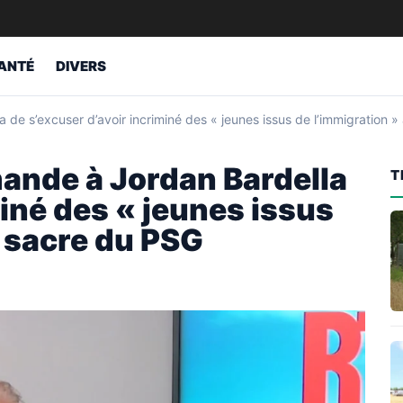
ANTÉ
DIVERS
de s’excuser d’avoir incriminé des « jeunes issus de l’immigration »
ande à Jordan Bardella
T
miné des « jeunes issus
e sacre du PSG