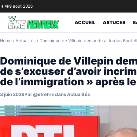
Skip to content
9 août 2026
ACCUEIL
ASTUCES
S
Home
/
Actualités
/
Dominique de Villepin demande à Jordan Bardella 
Dominique de Villepin dem
de s’excuser d’avoir incri
de l’immigration » après l
3 juin 2026
Par
@etrehrx
dans
Actualités