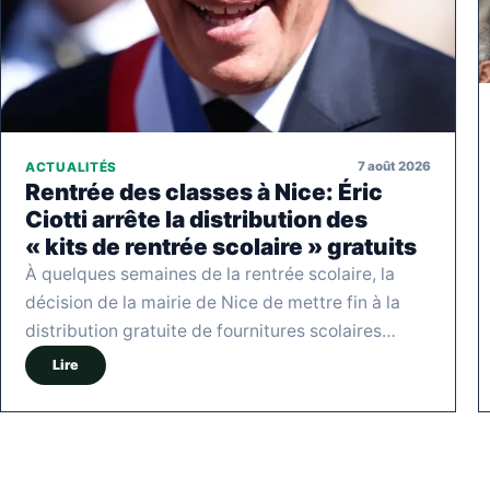
7 août 2026
ACTUALITÉS
Rentrée des classes à Nice: Éric
Ciotti arrête la distribution des
« kits de rentrée scolaire » gratuits
À quelques semaines de la rentrée scolaire, la
décision de la mairie de Nice de mettre fin à la
distribution gratuite de fournitures scolaires…
Lire