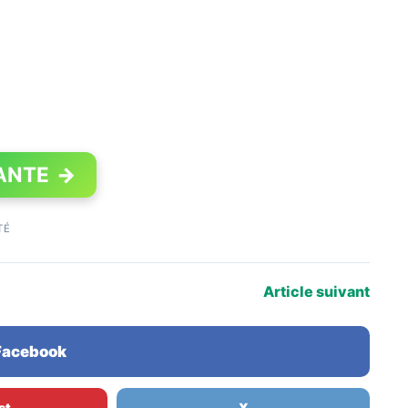
ANTE
→
TÉ
Article suivant
 Facebook
st
X