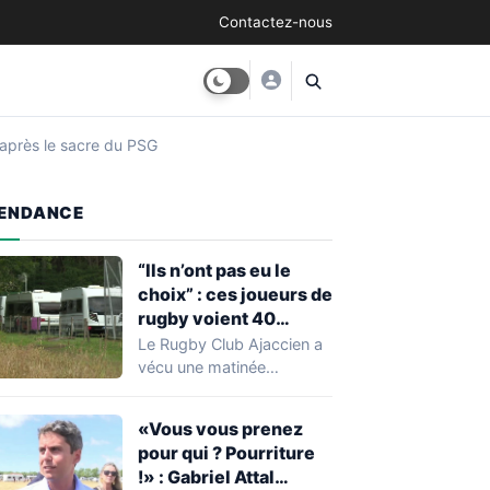
Contactez-nous
 après le sacre du PSG
ENDANCE
“Ils n’ont pas eu le
choix” : ces joueurs de
rugby voient 40
caravanes de gens du
Le Rugby Club Ajaccien a
voyage s’installer
vécu une matinée
dans leur stade, ils les
particulièrement
délogent en moins d’1
mouvementée après la
«Vous vous prenez
découverte d'une…
heure
pour qui ? Pourriture
!» : Gabriel Attal