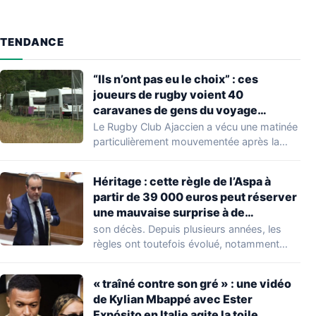
TENDANCE
“Ils n’ont pas eu le choix” : ces
joueurs de rugby voient 40
caravanes de gens du voyage
s’installer dans leur stade, ils les
Le Rugby Club Ajaccien a vécu une matinée
délogent en moins d’1 heure
particulièrement mouvementée après la
découverte d'une…
Héritage : cette règle de l’Aspa à
partir de 39 000 euros peut réserver
une mauvaise surprise à de
nombreuses familles
son décès. Depuis plusieurs années, les
règles ont toutefois évolué, notamment
concernant le seuil…
« traîné contre son gré » : une vidéo
de Kylian Mbappé avec Ester
Expósito en Italie agite la toile