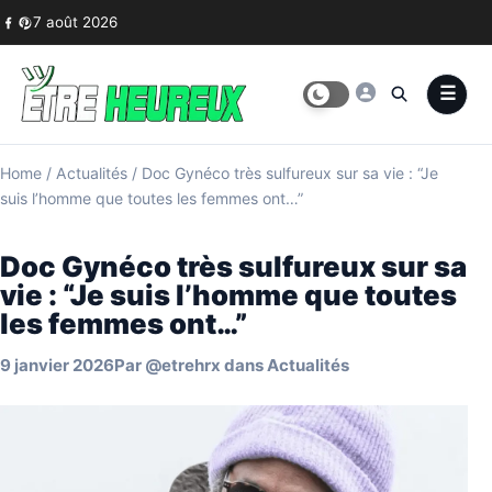
Skip to content
7 août 2026
Home
/
Actualités
/
Doc Gynéco très sulfureux sur sa vie : “Je
suis l’homme que toutes les femmes ont…”
Doc Gynéco très sulfureux sur sa
vie : “Je suis l’homme que toutes
les femmes ont…”
9 janvier 2026
Par
@etrehrx
dans
Actualités