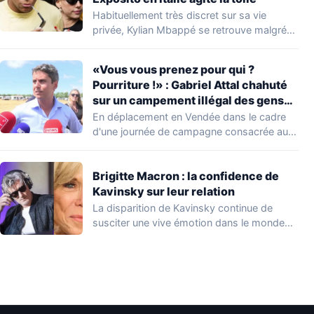
Habituellement très discret sur sa vie
privée, Kylian Mbappé se retrouve malgré
lui au…
«Vous vous prenez pour qui ?
Pourriture !» : Gabriel Attal chahuté
sur un campement illégal des gens
du voyage
En déplacement en Vendée dans le cadre
d'une journée de campagne consacrée aux
occupations…
Brigitte Macron : la confidence de
Kavinsky sur leur relation
La disparition de Kavinsky continue de
susciter une vive émotion dans le monde
de…