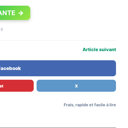
ANTE
→
TÉ
Article suivant
 Facebook
st
X
Frais, rapide et facile à lire