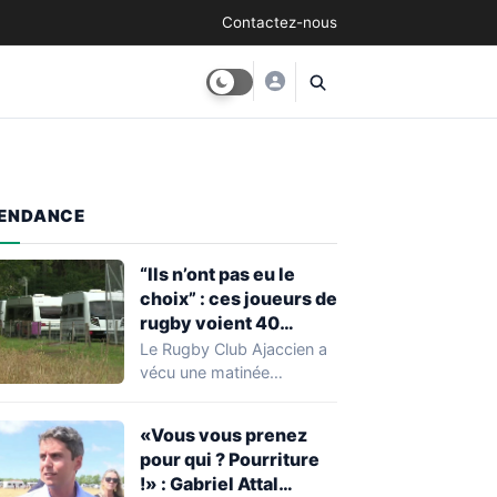
Contactez-nous
ENDANCE
“Ils n’ont pas eu le
choix” : ces joueurs de
rugby voient 40
caravanes de gens du
Le Rugby Club Ajaccien a
voyage s’installer
vécu une matinée
dans leur stade, ils les
particulièrement
délogent en moins d’1
mouvementée après la
«Vous vous prenez
découverte d'une…
heure
pour qui ? Pourriture
!» : Gabriel Attal