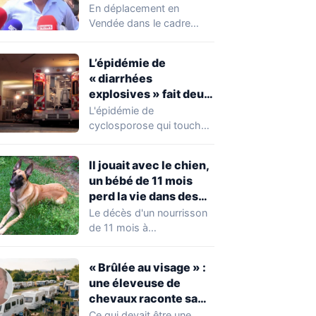
chahuté sur un
En déplacement en
campement illégal
Vendée dans le cadre
des gens du voyage
d'une journée de
campagne consacrée aux
L’épidémie de
occupations…
« diarrhées
explosives » fait deux
premiers morts
L'épidémie de
cyclosporose qui touche
actuellement les États-
Unis connaît une
Il jouait avec le chien,
aggravation. Les autorités
un bébé de 11 mois
sanitaires…
perd la vie dans des
circonstances
Le décès d'un nourrisson
horribles
de 11 mois à
Questembert, dans le
Morbihan, a
« Brûlée au visage » :
profondément…
une éleveuse de
chevaux raconte sa
violente agression par
Ce qui devait être une