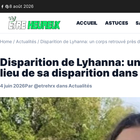
Skip to content
8 août 2026
ACCUEIL
ASTUCES
S
Home
/
Actualités
/
Disparition de Lyhanna: un corps retrouvé près du
Disparition de Lyhanna: un
lieu de sa disparition dans
4 juin 2026
Par
@etrehrx
dans
Actualités