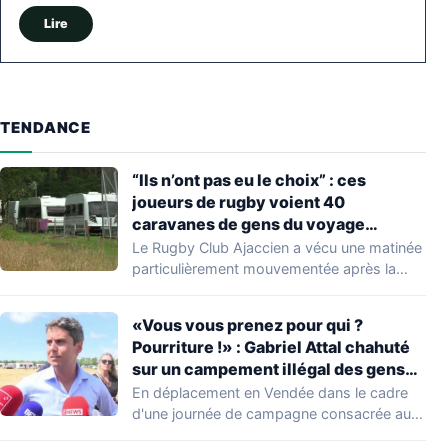
Lire
TENDANCE
“Ils n’ont pas eu le choix” : ces
joueurs de rugby voient 40
caravanes de gens du voyage
s’installer dans leur stade, ils les
Le Rugby Club Ajaccien a vécu une matinée
délogent en moins d’1 heure
particulièrement mouvementée après la
découverte d'une…
«Vous vous prenez pour qui ?
Pourriture !» : Gabriel Attal chahuté
sur un campement illégal des gens
du voyage
En déplacement en Vendée dans le cadre
d'une journée de campagne consacrée aux
occupations…