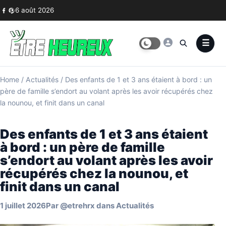
Skip to content
6 août 2026
Home
/
Actualités
/
Des enfants de 1 et 3 ans étaient à bord : un
père de famille s’endort au volant après les avoir récupérés chez
la nounou, et finit dans un canal
Des enfants de 1 et 3 ans étaient
à bord : un père de famille
s’endort au volant après les avoir
récupérés chez la nounou, et
finit dans un canal
1 juillet 2026
Par
@etrehrx
dans
Actualités