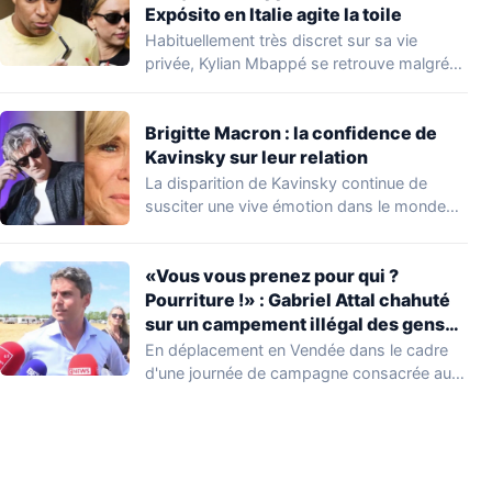
Expósito en Italie agite la toile
Habituellement très discret sur sa vie
privée, Kylian Mbappé se retrouve malgré
lui au…
Brigitte Macron : la confidence de
Kavinsky sur leur relation
La disparition de Kavinsky continue de
susciter une vive émotion dans le monde
de…
«Vous vous prenez pour qui ?
Pourriture !» : Gabriel Attal chahuté
sur un campement illégal des gens
du voyage
En déplacement en Vendée dans le cadre
d'une journée de campagne consacrée aux
occupations…