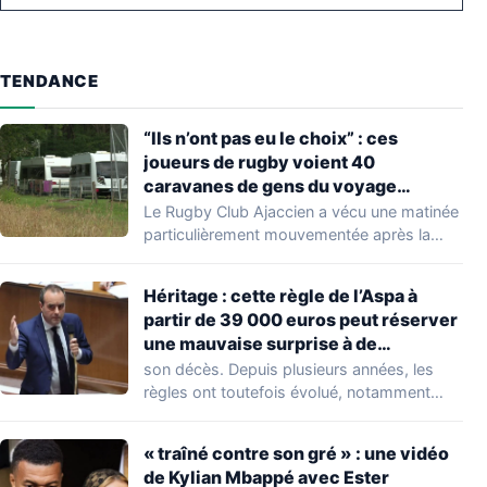
TENDANCE
“Ils n’ont pas eu le choix” : ces
joueurs de rugby voient 40
caravanes de gens du voyage
s’installer dans leur stade, ils les
Le Rugby Club Ajaccien a vécu une matinée
délogent en moins d’1 heure
particulièrement mouvementée après la
découverte d'une…
Héritage : cette règle de l’Aspa à
partir de 39 000 euros peut réserver
une mauvaise surprise à de
nombreuses familles
son décès. Depuis plusieurs années, les
règles ont toutefois évolué, notamment
concernant le seuil…
« traîné contre son gré » : une vidéo
de Kylian Mbappé avec Ester