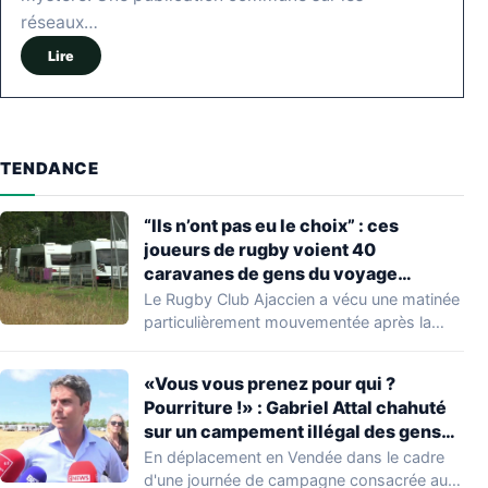
réseaux…
Lire
TENDANCE
“Ils n’ont pas eu le choix” : ces
joueurs de rugby voient 40
caravanes de gens du voyage
s’installer dans leur stade, ils les
Le Rugby Club Ajaccien a vécu une matinée
délogent en moins d’1 heure
particulièrement mouvementée après la
découverte d'une…
«Vous vous prenez pour qui ?
Pourriture !» : Gabriel Attal chahuté
sur un campement illégal des gens
du voyage
En déplacement en Vendée dans le cadre
d'une journée de campagne consacrée aux