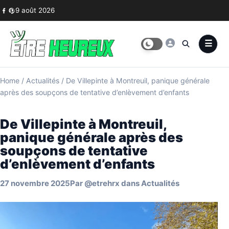
Skip to content
9 août 2026
Home
/
Actualités
/
De Villepinte à Montreuil, panique générale
après des soupçons de tentative d’enlèvement d’enfants
De Villepinte à Montreuil,
panique générale après des
soupçons de tentative
d’enlèvement d’enfants
27 novembre 2025
Par
@etrehrx
dans
Actualités