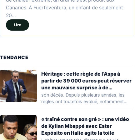
Canaries. À Fuerteventura, un enfant de seulement
20…
Lire
TENDANCE
Héritage : cette règle de l’Aspa à
partir de 39 000 euros peut réserver
une mauvaise surprise à de
nombreuses familles
son décès. Depuis plusieurs années, les
règles ont toutefois évolué, notamment
concernant le seuil…
« traîné contre son gré » : une vidéo
de Kylian Mbappé avec Ester
Expósito en Italie agite la toile