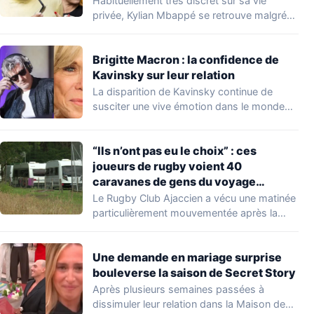
Habituellement très discret sur sa vie
privée, Kylian Mbappé se retrouve malgré
lui au…
Brigitte Macron : la confidence de
Kavinsky sur leur relation
La disparition de Kavinsky continue de
susciter une vive émotion dans le monde
de…
“Ils n’ont pas eu le choix” : ces
joueurs de rugby voient 40
caravanes de gens du voyage
s’installer dans leur stade, ils les
Le Rugby Club Ajaccien a vécu une matinée
délogent en moins d’1 heure
particulièrement mouvementée après la
découverte d'une…
Une demande en mariage surprise
bouleverse la saison de Secret Story
Après plusieurs semaines passées à
dissimuler leur relation dans la Maison des