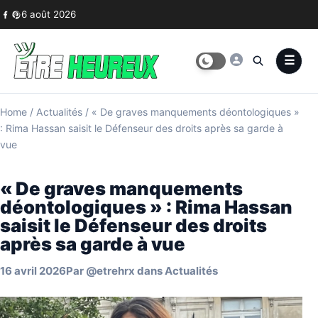
Skip to content
6 août 2026
Home
/
Actualités
/
« De graves manquements déontologiques »
: Rima Hassan saisit le Défenseur des droits après sa garde à
vue
« De graves manquements
déontologiques » : Rima Hassan
saisit le Défenseur des droits
après sa garde à vue
16 avril 2026
Par
@etrehrx
dans
Actualités