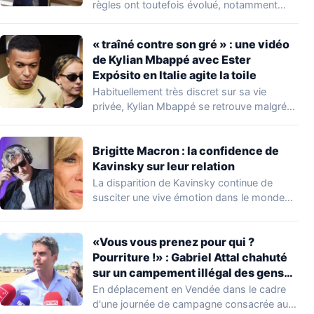
règles ont toutefois évolué, notamment
concernant le seuil…
« traîné contre son gré » : une vidéo
de Kylian Mbappé avec Ester
Expósito en Italie agite la toile
Habituellement très discret sur sa vie
privée, Kylian Mbappé se retrouve malgré
lui au…
Brigitte Macron : la confidence de
Kavinsky sur leur relation
La disparition de Kavinsky continue de
susciter une vive émotion dans le monde
de…
«Vous vous prenez pour qui ?
Pourriture !» : Gabriel Attal chahuté
sur un campement illégal des gens
du voyage
En déplacement en Vendée dans le cadre
d'une journée de campagne consacrée aux