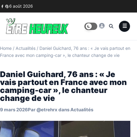
Skip to content
6 août 2026
Home
/
Actualités
/
Daniel Guichard, 76 ans : « Je vais partout en
France avec mon camping-car », le chanteur change de vie
Daniel Guichard, 76 ans : « Je
vais partout en France avec mon
camping-car », le chanteur
change de vie
9 mars 2026
Par
@etrehrx
dans
Actualités