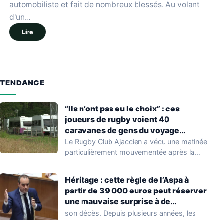
automobiliste et fait de nombreux blessés. Au volant
d'un…
Lire
TENDANCE
“Ils n’ont pas eu le choix” : ces
joueurs de rugby voient 40
caravanes de gens du voyage
s’installer dans leur stade, ils les
Le Rugby Club Ajaccien a vécu une matinée
délogent en moins d’1 heure
particulièrement mouvementée après la
découverte d'une…
Héritage : cette règle de l’Aspa à
partir de 39 000 euros peut réserver
une mauvaise surprise à de
nombreuses familles
son décès. Depuis plusieurs années, les