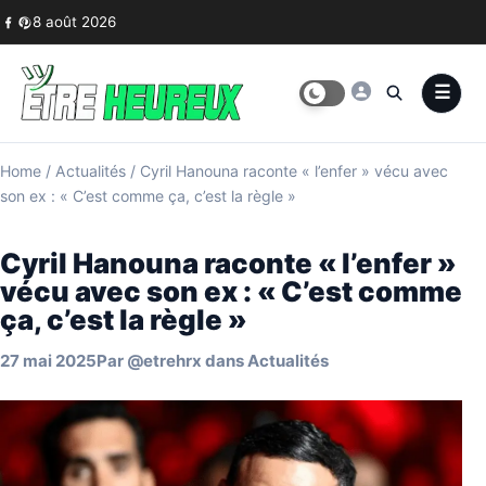
Skip to content
8 août 2026
Home
/
Actualités
/
Cyril Hanouna raconte « l’enfer » vécu avec
son ex : « C’est comme ça, c’est la règle »
Cyril Hanouna raconte « l’enfer »
vécu avec son ex : « C’est comme
ça, c’est la règle »
27 mai 2025
Par
@etrehrx
dans
Actualités