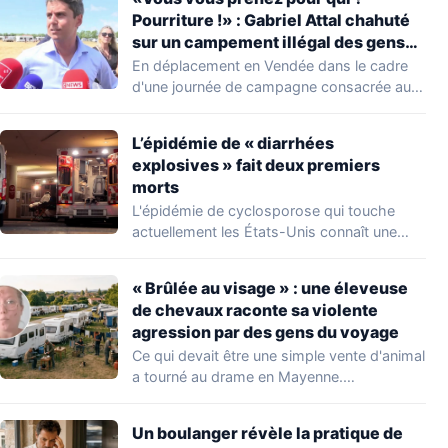
Pourriture !» : Gabriel Attal chahuté
sur un campement illégal des gens
du voyage
En déplacement en Vendée dans le cadre
d'une journée de campagne consacrée aux
occupations…
L’épidémie de « diarrhées
explosives » fait deux premiers
morts
L'épidémie de cyclosporose qui touche
actuellement les États-Unis connaît une
aggravation. Les autorités sanitaires…
« Brûlée au visage » : une éleveuse
de chevaux raconte sa violente
agression par des gens du voyage
Ce qui devait être une simple vente d'animal
a tourné au drame en Mayenne.…
Un boulanger révèle la pratique de