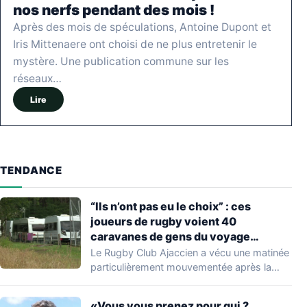
nos nerfs pendant des mois !
Après des mois de spéculations, Antoine Dupont et
Iris Mittenaere ont choisi de ne plus entretenir le
mystère. Une publication commune sur les
réseaux…
Lire
TENDANCE
“Ils n’ont pas eu le choix” : ces
joueurs de rugby voient 40
caravanes de gens du voyage
s’installer dans leur stade, ils les
Le Rugby Club Ajaccien a vécu une matinée
délogent en moins d’1 heure
particulièrement mouvementée après la
découverte d'une…
«Vous vous prenez pour qui ?