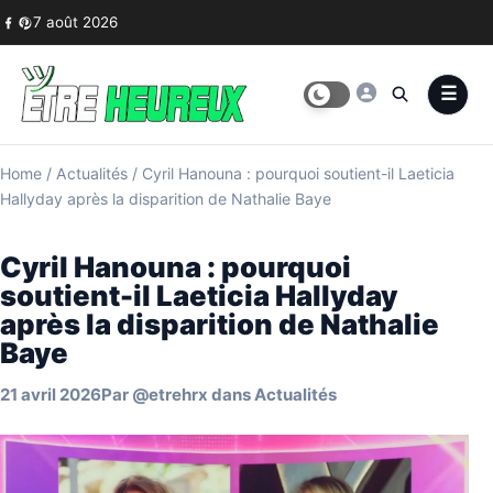
Skip to content
7 août 2026
Home
/
Actualités
/
Cyril Hanouna : pourquoi soutient-il Laeticia
Hallyday après la disparition de Nathalie Baye
Cyril Hanouna : pourquoi
soutient-il Laeticia Hallyday
après la disparition de Nathalie
Baye
21 avril 2026
Par
@etrehrx
dans
Actualités