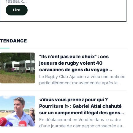
réseaux…
Lire
TENDANCE
“Ils n’ont pas eu le choix” : ces
joueurs de rugby voient 40
caravanes de gens du voyage
s’installer dans leur stade, ils les
Le Rugby Club Ajaccien a vécu une matinée
délogent en moins d’1 heure
particulièrement mouvementée après la
découverte d'une…
«Vous vous prenez pour qui ?
Pourriture !» : Gabriel Attal chahuté
sur un campement illégal des gens
du voyage
En déplacement en Vendée dans le cadre
d'une journée de campagne consacrée aux
occupations…