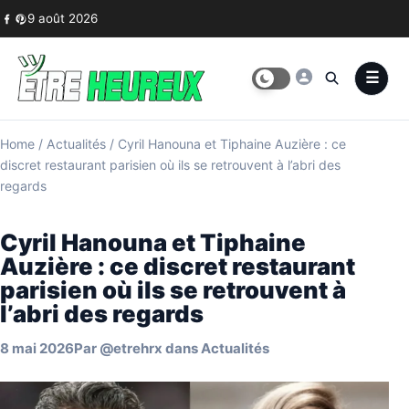
Skip to content
9 août 2026
Home
/
Actualités
/
Cyril Hanouna et Tiphaine Auzière : ce
discret restaurant parisien où ils se retrouvent à l’abri des
regards
Cyril Hanouna et Tiphaine
Auzière : ce discret restaurant
parisien où ils se retrouvent à
l’abri des regards
8 mai 2026
Par
@etrehrx
dans
Actualités