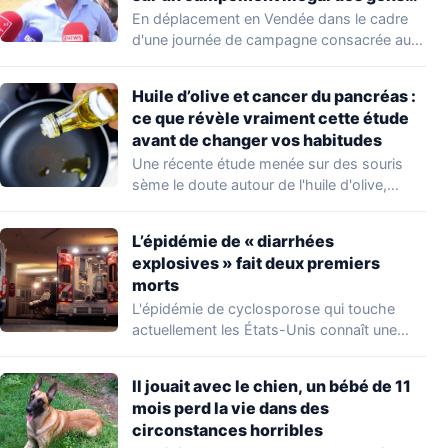
du voyage
En déplacement en Vendée dans le cadre
d'une journée de campagne consacrée aux
occupations…
Huile d’olive et cancer du pancréas :
ce que révèle vraiment cette étude
avant de changer vos habitudes
Une récente étude menée sur des souris
sème le doute autour de l'huile d'olive,…
L’épidémie de « diarrhées
explosives » fait deux premiers
morts
L'épidémie de cyclosporose qui touche
actuellement les États-Unis connaît une
aggravation. Les autorités sanitaires…
Il jouait avec le chien, un bébé de 11
mois perd la vie dans des
circonstances horribles