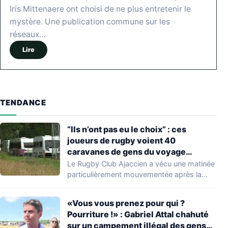
Iris Mittenaere ont choisi de ne plus entretenir le
mystère. Une publication commune sur les
réseaux…
Lire
TENDANCE
“Ils n’ont pas eu le choix” : ces
joueurs de rugby voient 40
caravanes de gens du voyage
s’installer dans leur stade, ils les
Le Rugby Club Ajaccien a vécu une matinée
délogent en moins d’1 heure
particulièrement mouvementée après la
découverte d'une…
«Vous vous prenez pour qui ?
Pourriture !» : Gabriel Attal chahuté
sur un campement illégal des gens