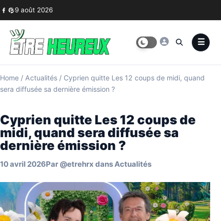
Skip to content
9 août 2026
Home
/
Actualités
/
Cyprien quitte Les 12 coups de midi, quand
sera diffusée sa dernière émission ?
Cyprien quitte Les 12 coups de
midi, quand sera diffusée sa
dernière émission ?
10 avril 2026
Par
@etrehrx
dans
Actualités