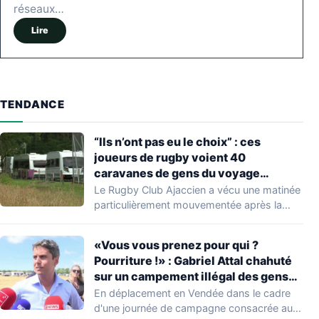
réseaux…
Lire
TENDANCE
“Ils n’ont pas eu le choix” : ces
joueurs de rugby voient 40
caravanes de gens du voyage
s’installer dans leur stade, ils les
Le Rugby Club Ajaccien a vécu une matinée
délogent en moins d’1 heure
particulièrement mouvementée après la
découverte d'une…
«Vous vous prenez pour qui ?
Pourriture !» : Gabriel Attal chahuté
sur un campement illégal des gens
du voyage
En déplacement en Vendée dans le cadre
d'une journée de campagne consacrée aux