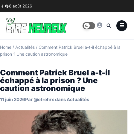
Skip to content
8 août 2026
Home
/
Actualités
/
Comment Patrick Bruel a-t-il échappé à la
prison ? Une caution astronomique
Comment Patrick Bruel a-t-il
échappé à la prison ? Une
caution astronomique
11 juin 2026
Par
@etrehrx
dans
Actualités