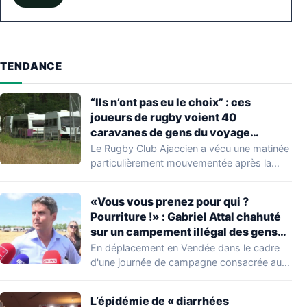
TENDANCE
“Ils n’ont pas eu le choix” : ces
joueurs de rugby voient 40
caravanes de gens du voyage
s’installer dans leur stade, ils les
Le Rugby Club Ajaccien a vécu une matinée
délogent en moins d’1 heure
particulièrement mouvementée après la
découverte d'une…
«Vous vous prenez pour qui ?
Pourriture !» : Gabriel Attal chahuté
sur un campement illégal des gens
du voyage
En déplacement en Vendée dans le cadre
d'une journée de campagne consacrée aux
occupations…
L’épidémie de « diarrhées