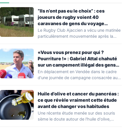
“Ils n’ont pas eu le choix” : ces
joueurs de rugby voient 40
caravanes de gens du voyage
s’installer dans leur stade, ils les
Le Rugby Club Ajaccien a vécu une matinée
délogent en moins d’1 heure
particulièrement mouvementée après la
découverte d'une…
«Vous vous prenez pour qui ?
Pourriture !» : Gabriel Attal chahuté
sur un campement illégal des gens
du voyage
En déplacement en Vendée dans le cadre
d'une journée de campagne consacrée aux
occupations…
Huile d’olive et cancer du pancréas :
ce que révèle vraiment cette étude
avant de changer vos habitudes
Une récente étude menée sur des souris
sème le doute autour de l'huile d'olive,…