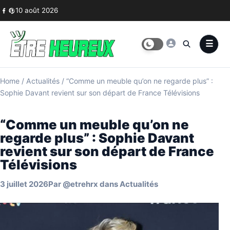
Skip to content
10 août 2026
Home
/
Actualités
/
“Comme un meuble qu’on ne regarde plus” :
Sophie Davant revient sur son départ de France Télévisions
“Comme un meuble qu’on ne
regarde plus” : Sophie Davant
revient sur son départ de France
Télévisions
3 juillet 2026
Par
@etrehrx
dans
Actualités