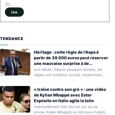
20…
Lire
TENDANCE
Héritage : cette règle de l’Aspa à
partir de 39 000 euros peut réserver
une mauvaise surprise à de
nombreuses familles
son décès. Depuis plusieurs années, les
règles ont toutefois évolué, notamment
concernant le seuil…
« traîné contre son gré » : une vidéo
de Kylian Mbappé avec Ester
Expósito en Italie agite la toile
Habituellement très discret sur sa vie
privée, Kylian Mbappé se retrouve malgré