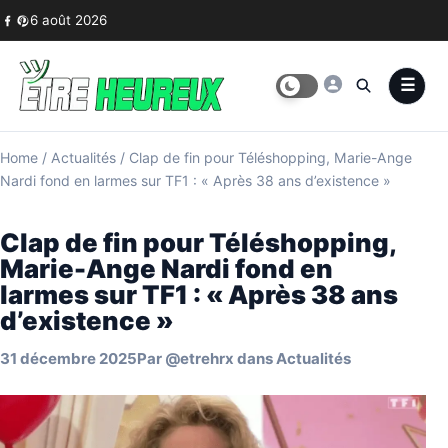
Skip to content
6 août 2026
Home
/
Actualités
/
Clap de fin pour Téléshopping, Marie-Ange
Nardi fond en larmes sur TF1 : « Après 38 ans d’existence »
Clap de fin pour Téléshopping,
Marie-Ange Nardi fond en
larmes sur TF1 : « Après 38 ans
d’existence »
31 décembre 2025
Par
@etrehrx
dans
Actualités