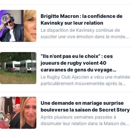
lui au…
Brigitte Macron : la confidence de
Kavinsky sur leur relation
La disparition de Kavinsky continue de
susciter une vive émotion dans le monde
de…
“Ils n’ont pas eu le choix” : ces
joueurs de rugby voient 40
caravanes de gens du voyage
s’installer dans leur stade, ils les
Le Rugby Club Ajaccien a vécu une matinée
délogent en moins d’1 heure
particulièrement mouvementée après la
découverte d'une…
Une demande en mariage surprise
bouleverse la saison de Secret Story
Après plusieurs semaines passées à
dissimuler leur relation dans la Maison des
Secrets, Arthur…