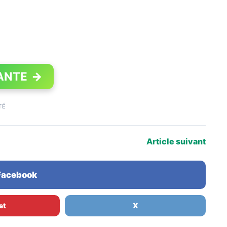
ANTE
→
TÉ
Article suivant
 Facebook
st
X