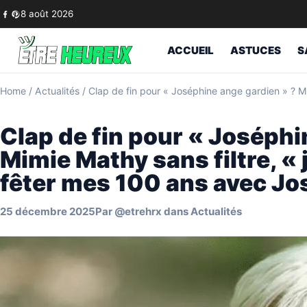
Skip to content
8 août 2026
ACCUEIL
ASTUCES
S
Home
/
Actualités
/
Clap de fin pour « Joséphine ange gardien » ? Mi
Clap de fin pour « Joséphi
Mimie Mathy sans filtre, « 
fêter mes 100 ans avec Jo
25 décembre 2025
Par
@etrehrx
dans
Actualités