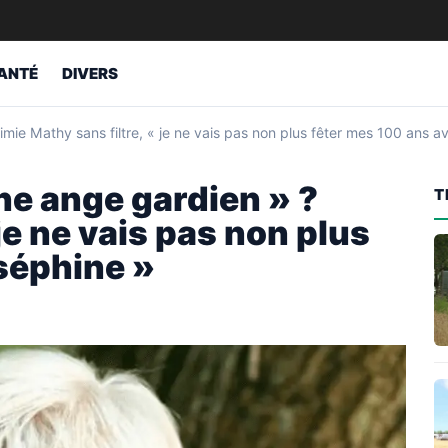
ANTÉ
DIVERS
mie Mathy sans filtre, « je ne vais pas non plus fêter mes 100 ans 
ne ange gardien » ?
T
je ne vais pas non plus
séphine »