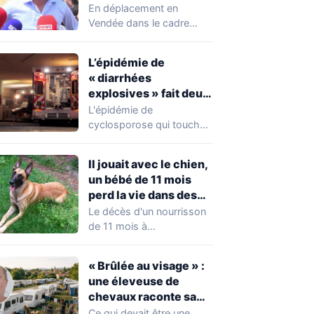
chahuté sur un
En déplacement en
campement illégal
Vendée dans le cadre
des gens du voyage
d'une journée de
campagne consacrée aux
L’épidémie de
occupations…
« diarrhées
explosives » fait deux
premiers morts
L'épidémie de
cyclosporose qui touche
actuellement les États-
Unis connaît une
Il jouait avec le chien,
aggravation. Les autorités
un bébé de 11 mois
sanitaires…
perd la vie dans des
circonstances
Le décès d'un nourrisson
horribles
de 11 mois à
Questembert, dans le
Morbihan, a
« Brûlée au visage » :
profondément…
une éleveuse de
chevaux raconte sa
violente agression par
Ce qui devait être une