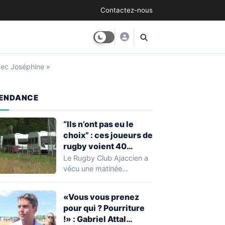
Contactez-nous
avec Joséphine »
ENDANCE
“Ils n’ont pas eu le
choix” : ces joueurs de
rugby voient 40
caravanes de gens du
Le Rugby Club Ajaccien a
voyage s’installer
vécu une matinée
dans leur stade, ils les
particulièrement
délogent en moins d’1
mouvementée après la
«Vous vous prenez
découverte d'une…
heure
pour qui ? Pourriture
!» : Gabriel Attal