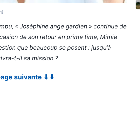
TÉ
ompu, « Joséphine ange gardien » continue de
ccasion de son retour en prime time, Mimie
estion que beaucoup se posent : jusqu’à
ivra-t-il sa mission ?
 page suivante ⬇⬇