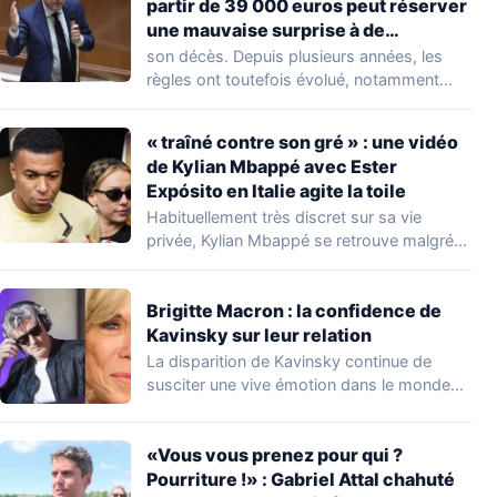
partir de 39 000 euros peut réserver
une mauvaise surprise à de
nombreuses familles
son décès. Depuis plusieurs années, les
règles ont toutefois évolué, notamment
concernant le seuil…
« traîné contre son gré » : une vidéo
de Kylian Mbappé avec Ester
Expósito en Italie agite la toile
Habituellement très discret sur sa vie
privée, Kylian Mbappé se retrouve malgré
lui au…
Brigitte Macron : la confidence de
Kavinsky sur leur relation
La disparition de Kavinsky continue de
susciter une vive émotion dans le monde
de…
«Vous vous prenez pour qui ?
Pourriture !» : Gabriel Attal chahuté