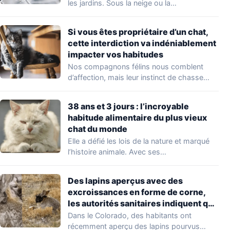
les jardins. Sous la neige ou la…
Si vous êtes propriétaire d’un chat,
cette interdiction va indéniablement
impacter vos habitudes
Nos compagnons félins nous comblent
d’affection, mais leur instinct de chasse
soulève une question…
38 ans et 3 jours : l’incroyable
habitude alimentaire du plus vieux
chat du monde
Elle a défié les lois de la nature et marqué
l’histoire animale. Avec ses…
Des lapins aperçus avec des
excroissances en forme de corne,
les autorités sanitaires indiquent que
le virus est « bénin »
Dans le Colorado, des habitants ont
récemment aperçu des lapins pourvus