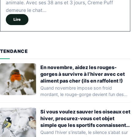
animale. Avec ses 38 ans et 3 jours, Creme Puff
demeure le chat…
Lire
TENDANCE
En novembre, aidez les rouges-
gorges à survivre à l’hiver avec cet
aliment pas cher (ils en raffolent !)
Quand novembre impose son froid
mordant, le rouge-gorge devient l’un des
visiteurs les plus…
Si vous voulez sauver les oiseaux cet
hiver, procurez-vous cet objet
simple que les sportifs connaissent
bien
Quand l’hiver s’installe, le silence s’abat sur