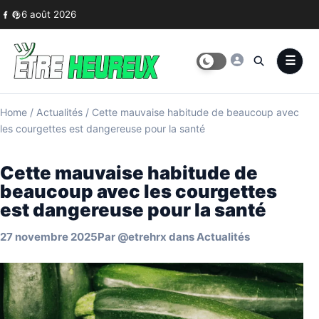
Skip to content
6 août 2026
Home
/
Actualités
/
Cette mauvaise habitude de beaucoup avec
les courgettes est dangereuse pour la santé
Cette mauvaise habitude de
beaucoup avec les courgettes
est dangereuse pour la santé
27 novembre 2025
Par
@etrehrx
dans
Actualités