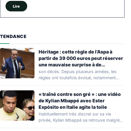
Lire
TENDANCE
Héritage : cette règle de l’Aspa à
partir de 39 000 euros peut réserver
une mauvaise surprise à de
nombreuses familles
son décès. Depuis plusieurs années, les
règles ont toutefois évolué, notamment
concernant le seuil…
« traîné contre son gré » : une vidéo
de Kylian Mbappé avec Ester
Expósito en Italie agite la toile
Habituellement très discret sur sa vie
privée, Kylian Mbappé se retrouve malgré
lui au…