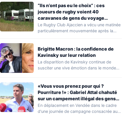
“Ils n’ont pas eu le choix” : ces
joueurs de rugby voient 40
caravanes de gens du voyage
s’installer dans leur stade, ils les
Le Rugby Club Ajaccien a vécu une matinée
délogent en moins d’1 heure
particulièrement mouvementée après la
découverte d'une…
Brigitte Macron : la confidence de
Kavinsky sur leur relation
La disparition de Kavinsky continue de
susciter une vive émotion dans le monde
de…
«Vous vous prenez pour qui ?
Pourriture !» : Gabriel Attal chahuté
sur un campement illégal des gens
du voyage
En déplacement en Vendée dans le cadre
d'une journée de campagne consacrée aux
occupations…