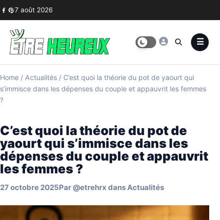
Skip to content
7 août 2026
Home
/
Actualités
/
C’est quoi la théorie du pot de yaourt qui
s’immisce dans les dépenses du couple et appauvrit les femmes
?
C’est quoi la théorie du pot de
yaourt qui s’immisce dans les
dépenses du couple et appauvrit
les femmes ?
27 octobre 2025
Par
@etrehrx
dans
Actualités