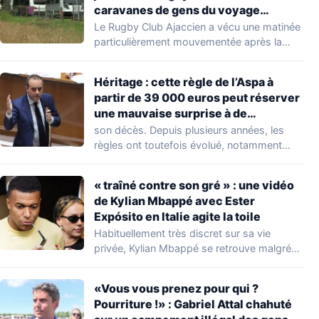
caravanes de gens du voyage
s’installer dans leur stade, ils les
Le Rugby Club Ajaccien a vécu une matinée
délogent en moins d’1 heure
particulièrement mouvementée après la
découverte d'une…
Héritage : cette règle de l’Aspa à
partir de 39 000 euros peut réserver
une mauvaise surprise à de
nombreuses familles
son décès. Depuis plusieurs années, les
règles ont toutefois évolué, notamment
concernant le seuil…
« traîné contre son gré » : une vidéo
de Kylian Mbappé avec Ester
Expósito en Italie agite la toile
Habituellement très discret sur sa vie
privée, Kylian Mbappé se retrouve malgré
lui au…
«Vous vous prenez pour qui ?
Pourriture !» : Gabriel Attal chahuté