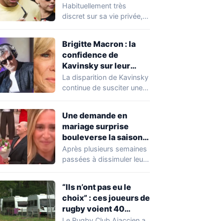
Expósito en Italie agite
Habituellement très
la toile
discret sur sa vie privée,
Kylian Mbappé se retrouve
malgré lui au…
Brigitte Macron : la
confidence de
Kavinsky sur leur
relation
La disparition de Kavinsky
continue de susciter une
vive émotion dans le
monde de…
Une demande en
mariage surprise
bouleverse la saison
de Secret Story
Après plusieurs semaines
passées à dissimuler leur
relation dans la Maison
des Secrets, Arthur…
“Ils n’ont pas eu le
choix” : ces joueurs de
rugby voient 40
caravanes de gens du
Le Rugby Club Ajaccien a