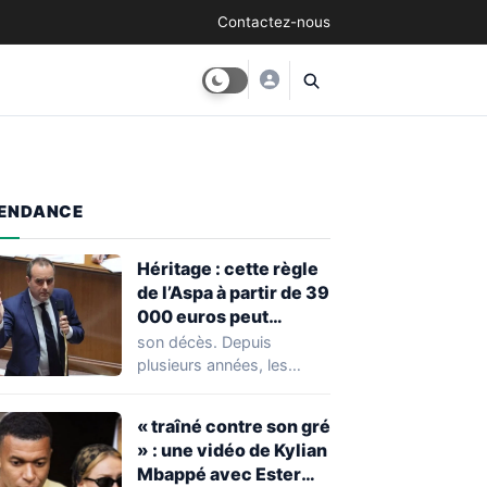
Contactez-nous
ENDANCE
Héritage : cette règle
de l’Aspa à partir de 39
000 euros peut
réserver une
son décès. Depuis
mauvaise surprise à
plusieurs années, les
de nombreuses
règles ont toutefois
familles
évolué, notamment
« traîné contre son gré
concernant le seuil…
» : une vidéo de Kylian
Mbappé avec Ester