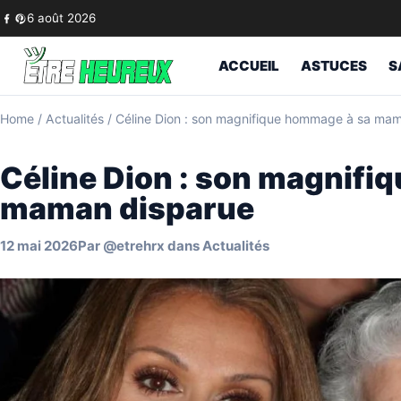
Skip to content
6 août 2026
ACCUEIL
ASTUCES
S
Home
/
Actualités
/
Céline Dion : son magnifique hommage à sa ma
Céline Dion : son magnifi
maman disparue
12 mai 2026
Par
@etrehrx
dans
Actualités