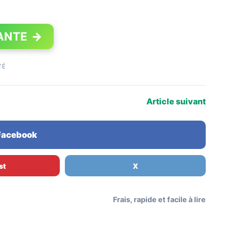
ANTE
→
TÉ
Article suivant
 Facebook
st
X
Frais, rapide et facile à lire