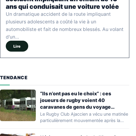
ans qui conduisait une voiture volée
Un dramatique accident de la route impliquant
plusieurs adolescents a coûté la vie à un
automobiliste et fait de nombreux blessés. Au volant
d'un…
Lire
TENDANCE
“Ils n’ont pas eu le choix” : ces
joueurs de rugby voient 40
caravanes de gens du voyage
s’installer dans leur stade, ils les
Le Rugby Club Ajaccien a vécu une matinée
délogent en moins d’1 heure
particulièrement mouvementée après la
découverte d'une…