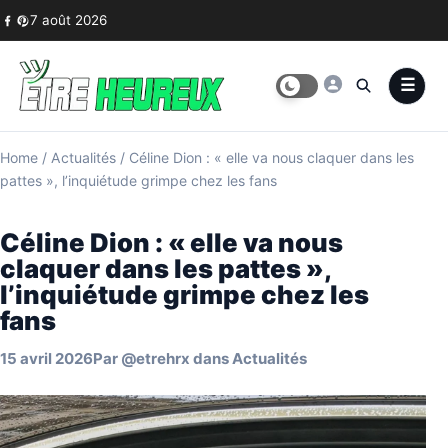
Skip to content
7 août 2026
Home
/
Actualités
/
Céline Dion : « elle va nous claquer dans les
pattes », l’inquiétude grimpe chez les fans
Céline Dion : « elle va nous
claquer dans les pattes »,
l’inquiétude grimpe chez les
fans
15 avril 2026
Par
@etrehrx
dans
Actualités