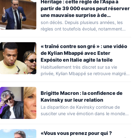
Héritage : cette règle de l’Aspa à
partir de 39 000 euros peut réserver
une mauvaise surprise à de
nombreuses familles
son décès. Depuis plusieurs années, les
règles ont toutefois évolué, notamment
concernant le seuil…
« traîné contre son gré » : une vidéo
de Kylian Mbappé avec Ester
Expósito en Italie agite la toile
Habituellement très discret sur sa vie
privée, Kylian Mbappé se retrouve malgré
lui au…
Brigitte Macron : la confidence de
Kavinsky sur leur relation
La disparition de Kavinsky continue de
susciter une vive émotion dans le monde
de…
«Vous vous prenez pour qui ?