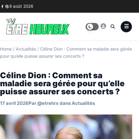
Skip to content
9 août 2026
Home
/
Actualités
/
Céline Dion : Comment sa maladie sera gérée
pour qu’elle puisse assurer ses concerts ?
Céline Dion : Comment sa
maladie sera gérée pour qu’elle
puisse assurer ses concerts ?
17 avril 2026
Par
@etrehrx
dans
Actualités