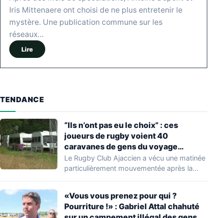
Iris Mittenaere ont choisi de ne plus entretenir le
mystère. Une publication commune sur les
réseaux…
Lire
TENDANCE
“Ils n’ont pas eu le choix” : ces
joueurs de rugby voient 40
caravanes de gens du voyage
s’installer dans leur stade, ils les
Le Rugby Club Ajaccien a vécu une matinée
délogent en moins d’1 heure
particulièrement mouvementée après la
découverte d'une…
«Vous vous prenez pour qui ?
Pourriture !» : Gabriel Attal chahuté
sur un campement illégal des gens