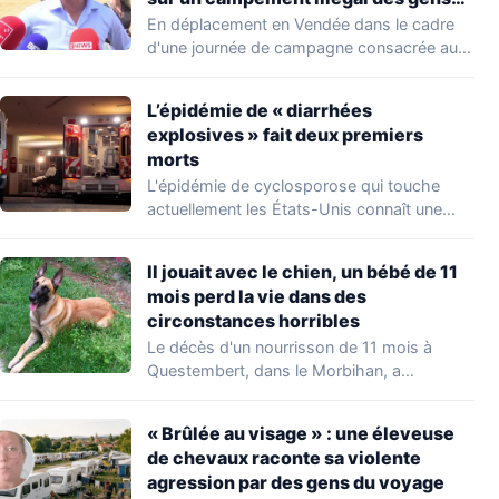
du voyage
En déplacement en Vendée dans le cadre
d'une journée de campagne consacrée aux
occupations…
L’épidémie de « diarrhées
explosives » fait deux premiers
morts
L'épidémie de cyclosporose qui touche
actuellement les États-Unis connaît une
aggravation. Les autorités sanitaires…
Il jouait avec le chien, un bébé de 11
mois perd la vie dans des
circonstances horribles
Le décès d'un nourrisson de 11 mois à
Questembert, dans le Morbihan, a
profondément…
« Brûlée au visage » : une éleveuse
de chevaux raconte sa violente
agression par des gens du voyage