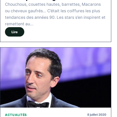
Chouchous, couettes hautes, barrettes, Macarons
ou cheveux gaufrés… C’était les coiffures les plus
tendances des années 90. Les stars s’en inspirent et
remettent au…
Lire
8 juillet 2020
ACTUALITÉS