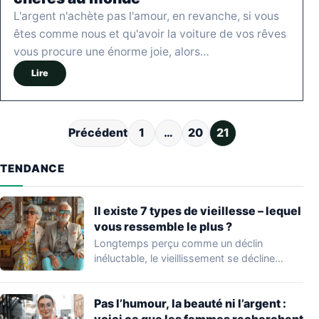
L'argent n'achète pas l'amour, en revanche, si vous
êtes comme nous et qu'avoir la voiture de vos rêves
vous procure une énorme joie, alors…
Lire
Pagination des publications
Précédent
1
…
20
21
TENDANCE
Il existe 7 types de vieillesse – lequel
vous ressemble le plus ?
Longtemps perçu comme un déclin
inéluctable, le vieillissement se décline
aujourd’hui en mille nuances.…
Pas l’humour, la beauté ni l’argent :
voici ce que les femmes recherchent