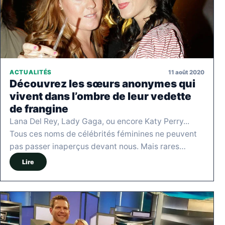
11 août 2020
ACTUALITÉS
Découvrez les sœurs anonymes qui
vivent dans l’ombre de leur vedette
de frangine
Lana Del Rey, Lady Gaga, ou encore Katy Perry...
Tous ces noms de célébrités féminines ne peuvent
pas passer inaperçus devant nous. Mais rares…
Lire