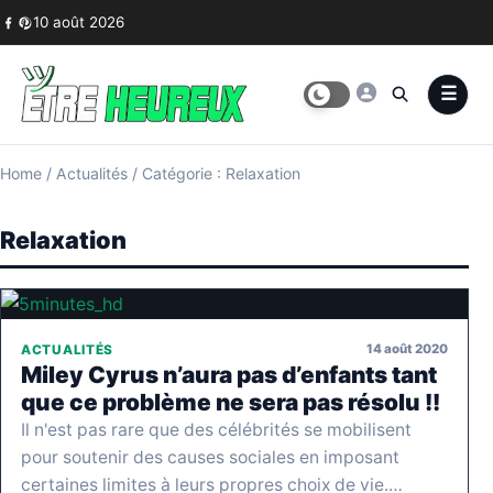
Skip to content
10 août 2026
Home
/
Actualités
/
Catégorie : Relaxation
Relaxation
14 août 2020
ACTUALITÉS
Miley Cyrus n’aura pas d’enfants tant
que ce problème ne sera pas résolu !!
Il n'est pas rare que des célébrités se mobilisent
pour soutenir des causes sociales en imposant
certaines limites à leurs propres choix de vie.…