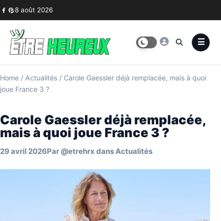
Skip to content
8 août 2026
Home
/
Actualités
/
Carole Gaessler déjà remplacée, mais à quoi
joue France 3 ?
Carole Gaessler déjà remplacée,
mais à quoi joue France 3 ?
29 avril 2026
Par
@etrehrx
dans
Actualités