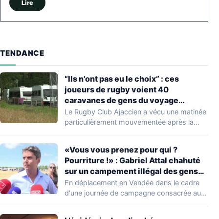
Lire
TENDANCE
“Ils n’ont pas eu le choix” : ces
joueurs de rugby voient 40
caravanes de gens du voyage
s’installer dans leur stade, ils les
Le Rugby Club Ajaccien a vécu une matinée
délogent en moins d’1 heure
particulièrement mouvementée après la
découverte d'une…
«Vous vous prenez pour qui ?
Pourriture !» : Gabriel Attal chahuté
sur un campement illégal des gens
du voyage
En déplacement en Vendée dans le cadre
d'une journée de campagne consacrée aux
occupations…