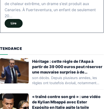
de chaleur extrême, un drame s'est produit aux
Canaries. À Fuerteventura, un enfant de seulement
20…
Lire
TENDANCE
Héritage : cette règle de l’Aspa à
partir de 39 000 euros peut réserver
une mauvaise surprise à de
nombreuses familles
son décès. Depuis plusieurs années, les
règles ont toutefois évolué, notamment
concernant le seuil…
« traîné contre son gré » : une vidéo
de Kylian Mbappé avec Ester
Expósito en Italie agite la toile