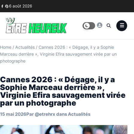
Skip to content
6 août 2026
Home
/
Actualités
/
Cannes 2026 : « Dégage, il y a Sophie
Marceau derrière », Virginie Efira sauvagement virée par un
photographe
Cannes 2026 : « Dégage, il y a
Sophie Marceau derrière »,
Virginie Efira sauvagement virée
par un photographe
15 mai 2026
Par
@etrehrx
dans
Actualités