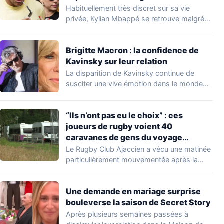
Habituellement très discret sur sa vie
privée, Kylian Mbappé se retrouve malgré
lui au…
Brigitte Macron : la confidence de
Kavinsky sur leur relation
La disparition de Kavinsky continue de
susciter une vive émotion dans le monde
de…
“Ils n’ont pas eu le choix” : ces
joueurs de rugby voient 40
caravanes de gens du voyage
s’installer dans leur stade, ils les
Le Rugby Club Ajaccien a vécu une matinée
délogent en moins d’1 heure
particulièrement mouvementée après la
découverte d'une…
Une demande en mariage surprise
bouleverse la saison de Secret Story
Après plusieurs semaines passées à