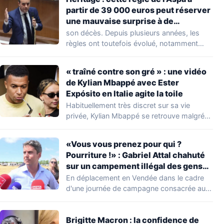
partir de 39 000 euros peut réserver
une mauvaise surprise à de
nombreuses familles
son décès. Depuis plusieurs années, les
règles ont toutefois évolué, notamment
concernant le seuil…
« traîné contre son gré » : une vidéo
de Kylian Mbappé avec Ester
Expósito en Italie agite la toile
Habituellement très discret sur sa vie
privée, Kylian Mbappé se retrouve malgré
lui au…
«Vous vous prenez pour qui ?
Pourriture !» : Gabriel Attal chahuté
sur un campement illégal des gens
du voyage
En déplacement en Vendée dans le cadre
d'une journée de campagne consacrée aux
occupations…
Brigitte Macron : la confidence de