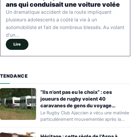
ans qui conduisait une voiture volée
Un dramatique accident de la route impliquant
plusieurs adolescents a coûté la vie à un
automobiliste et fait de nombreux blessés. Au volant
d'un…
Lire
TENDANCE
“Ils n’ont pas eu le choix” : ces
joueurs de rugby voient 40
caravanes de gens du voyage
s’installer dans leur stade, ils les
Le Rugby Club Ajaccien a vécu une matinée
délogent en moins d’1 heure
particulièrement mouvementée après la
découverte d'une…
Héritage : cette règle de l’Aspa à