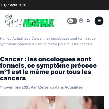
Skip to content
7 août 2026
Home
/
Actualités
/
Cancer : les oncologues sont formels, ce
symptôme précoce n°1 est le même pour tous les cancers
Cancer : les oncologues sont
formels, ce symptôme précoce
n°1 est le même pour tous les
cancers
1 novembre 2025
Par
@etrehrx
dans
Actualités