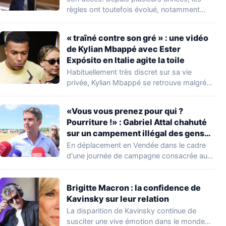
règles ont toutefois évolué, notamment
concernant le seuil…
« traîné contre son gré » : une vidéo
de Kylian Mbappé avec Ester
Expósito en Italie agite la toile
Habituellement très discret sur sa vie
privée, Kylian Mbappé se retrouve malgré
lui au…
«Vous vous prenez pour qui ?
Pourriture !» : Gabriel Attal chahuté
sur un campement illégal des gens
du voyage
En déplacement en Vendée dans le cadre
d'une journée de campagne consacrée aux
occupations…
Brigitte Macron : la confidence de
Kavinsky sur leur relation
La disparition de Kavinsky continue de
susciter une vive émotion dans le monde