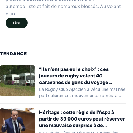
automobiliste et fait de nombreux blessés. Au volant
d'un…
Lire
TENDANCE
“Ils n’ont pas eu le choix” : ces
joueurs de rugby voient 40
caravanes de gens du voyage
s’installer dans leur stade, ils les
Le Rugby Club Ajaccien a vécu une matinée
délogent en moins d’1 heure
particulièrement mouvementée après la
découverte d'une…
Héritage : cette règle de l’Aspa à
partir de 39 000 euros peut réserver
une mauvaise surprise à de
nombreuses familles
son décès. Depuis plusieurs années, les