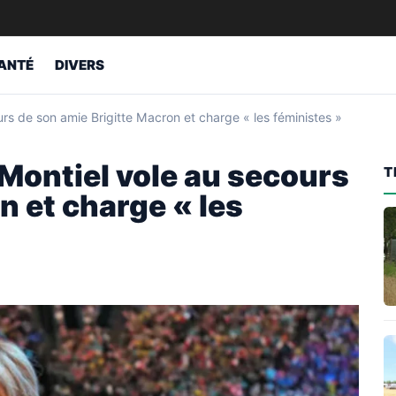
ANTÉ
DIVERS
urs de son amie Brigitte Macron et charge « les féministes »
 Montiel vole au secours
T
n et charge « les