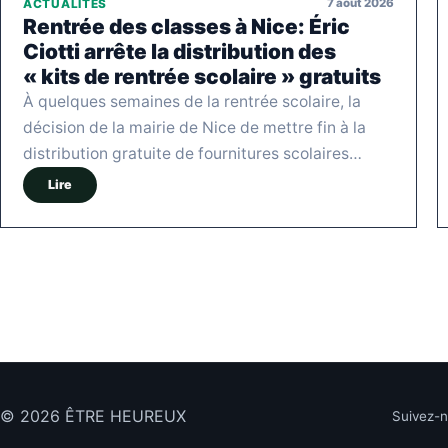
7 août 2026
ACTUALITÉS
Rentrée des classes à Nice: Éric
Ciotti arrête la distribution des
« kits de rentrée scolaire » gratuits
À quelques semaines de la rentrée scolaire, la
décision de la mairie de Nice de mettre fin à la
distribution gratuite de fournitures scolaires…
Lire
© 2026 ÊTRE HEUREUX
Suivez-