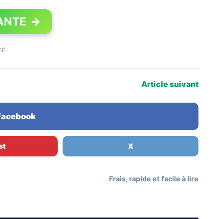
ANTE
→
TÉ
Article suivant
 Facebook
st
X
Frais, rapide et facile à lire