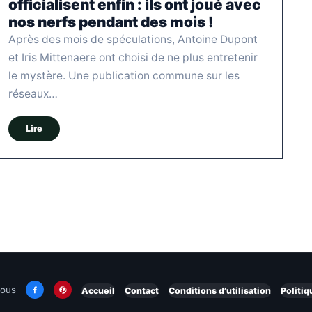
officialisent enfin : ils ont joué avec
nos nerfs pendant des mois !
Après des mois de spéculations, Antoine Dupont
et Iris Mittenaere ont choisi de ne plus entretenir
le mystère. Une publication commune sur les
réseaux…
Lire
nous
Accueil
Contact
Conditions d’utilisation
Politiq