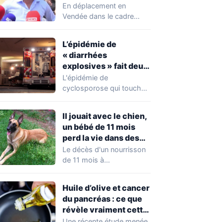
chahuté sur un
En déplacement en
campement illégal
Vendée dans le cadre
des gens du voyage
d'une journée de
campagne consacrée aux
L’épidémie de
occupations…
« diarrhées
explosives » fait deux
premiers morts
L'épidémie de
cyclosporose qui touche
actuellement les États-
Unis connaît une
Il jouait avec le chien,
aggravation. Les autorités
un bébé de 11 mois
sanitaires…
perd la vie dans des
circonstances
Le décès d'un nourrisson
horribles
de 11 mois à
Questembert, dans le
Morbihan, a
Huile d’olive et cancer
profondément…
du pancréas : ce que
révèle vraiment cette
étude avant de
Une récente étude menée