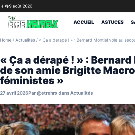
Skip to content
9 août 2026
ACCUEIL
ASTUCES
S
Home
/
Actualités
/
« Ça a dérapé ! » : Bernard Montiel vole au seco
« Ça a dérapé ! » : Bernard
de son amie Brigitte Macro
féministes »
27 avril 2026
Par
@etrehrx
dans
Actualités