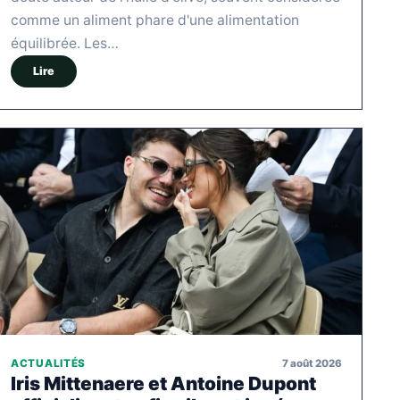
comme un aliment phare d'une alimentation
équilibrée. Les…
Lire
7 août 2026
ACTUALITÉS
Iris Mittenaere et Antoine Dupont