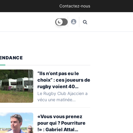
Contactez-nous
ENDANCE
“Ils n’ont pas eu le
choix” : ces joueurs de
rugby voient 40
caravanes de gens du
Le Rugby Club Ajaccien a
voyage s’installer
vécu une matinée
dans leur stade, ils les
particulièrement
délogent en moins d’1
mouvementée après la
«Vous vous prenez
découverte d'une…
heure
pour qui ? Pourriture
!» : Gabriel Attal