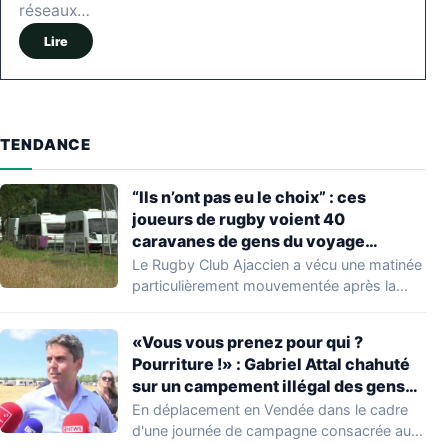
réseaux…
Lire
TENDANCE
“Ils n’ont pas eu le choix” : ces
joueurs de rugby voient 40
caravanes de gens du voyage
s’installer dans leur stade, ils les
Le Rugby Club Ajaccien a vécu une matinée
délogent en moins d’1 heure
particulièrement mouvementée après la
découverte d'une…
«Vous vous prenez pour qui ?
Pourriture !» : Gabriel Attal chahuté
sur un campement illégal des gens
du voyage
En déplacement en Vendée dans le cadre
d'une journée de campagne consacrée aux