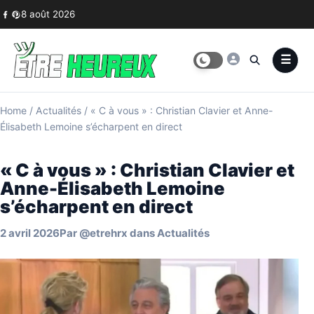
Skip to content
8 août 2026
Home
/
Actualités
/
« C à vous » : Christian Clavier et Anne-
Élisabeth Lemoine s’écharpent en direct
« C à vous » : Christian Clavier et
Anne-Élisabeth Lemoine
s’écharpent en direct
2 avril 2026
Par
@etrehrx
dans
Actualités