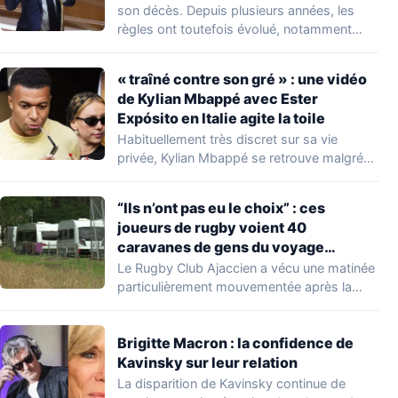
nombreuses familles
son décès. Depuis plusieurs années, les
règles ont toutefois évolué, notamment
concernant le seuil…
« traîné contre son gré » : une vidéo
de Kylian Mbappé avec Ester
Expósito en Italie agite la toile
Habituellement très discret sur sa vie
privée, Kylian Mbappé se retrouve malgré
lui au…
“Ils n’ont pas eu le choix” : ces
joueurs de rugby voient 40
caravanes de gens du voyage
s’installer dans leur stade, ils les
Le Rugby Club Ajaccien a vécu une matinée
délogent en moins d’1 heure
particulièrement mouvementée après la
découverte d'une…
Brigitte Macron : la confidence de
Kavinsky sur leur relation
La disparition de Kavinsky continue de