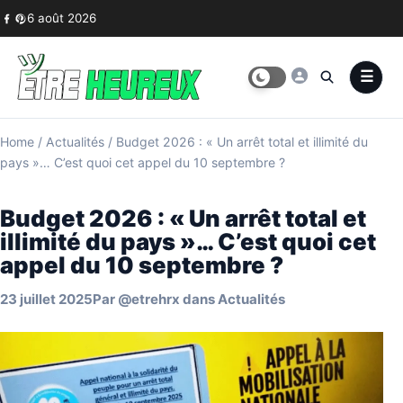
Skip to content
6 août 2026
Home
/
Actualités
/
Budget 2026 : « Un arrêt total et illimité du
pays »… C’est quoi cet appel du 10 septembre ?
Budget 2026 : « Un arrêt total et
illimité du pays »… C’est quoi cet
appel du 10 septembre ?
23 juillet 2025
Par
@etrehrx
dans
Actualités