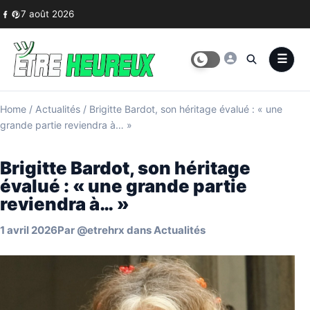
Skip to content
7 août 2026
Home
/
Actualités
/
Brigitte Bardot, son héritage évalué : « une
grande partie reviendra à… »
Brigitte Bardot, son héritage
évalué : « une grande partie
reviendra à… »
1 avril 2026
Par
@etrehrx
dans
Actualités