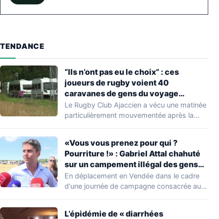
TENDANCE
“Ils n’ont pas eu le choix” : ces
joueurs de rugby voient 40
caravanes de gens du voyage
s’installer dans leur stade, ils les
Le Rugby Club Ajaccien a vécu une matinée
délogent en moins d’1 heure
particulièrement mouvementée après la
découverte d'une…
«Vous vous prenez pour qui ?
Pourriture !» : Gabriel Attal chahuté
sur un campement illégal des gens
du voyage
En déplacement en Vendée dans le cadre
d'une journée de campagne consacrée aux
occupations…
L’épidémie de « diarrhées